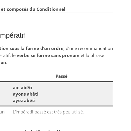
 et composés du Conditionnel
impératif
tion sous la forme d’un ordre
, d’une recommandation
ratif, le
verbe se forme sans pronom
et la phrase
ion
.
Passé
aie abêti
ayons abêti
ayez abêti
 un
L’impératif passé est très peu utilisé.