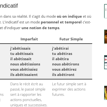
indicatif
 dans sa réalité. Il s’agit du mode
où on indique
et où
e.
L’indicatif est un mode
personnel et temporel
c’est-
et d’indiquer
une notion de temps
.
Imparfait
Futur Simple
j'abêtissais
j'abêtirai
tu abêtissais
tu abêtiras
il abêtissait
il abêtira
nous abêtissions
nous abêtirons
vous abêtissiez
vous abêtirez
ils abêtissaient
ils abêtiront
Dans le récit écrit au
Le futur simple sert à
passé, le passé simple
exprimer des actions
ons
sert à rapporter les
futures.
t
actions ponctuelles,
uniques et successives.