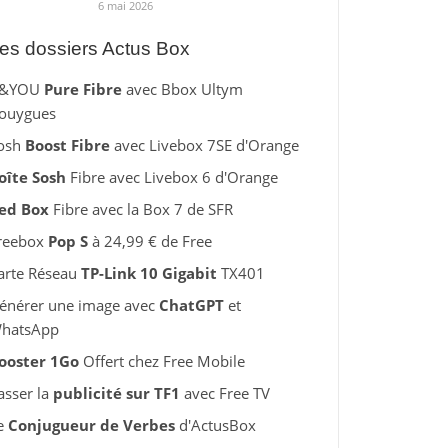
6 mai 2026
es dossiers Actus Box
&YOU
Pure Fibre
avec Bbox Ultym
ouygues
osh
Boost Fibre
avec Livebox 7SE d'Orange
oîte Sosh
Fibre avec Livebox 6 d'Orange
ed Box
Fibre avec la Box 7 de SFR
reebox
Pop S
à 24,99 € de Free
arte Réseau
TP-Link 10 Gigabit
TX401
énérer une image avec
ChatGPT
et
hatsApp
ooster 1Go
Offert chez Free Mobile
asser la
publicité sur TF1
avec Free TV
e
Conjugueur de Verbes
d'ActusBox