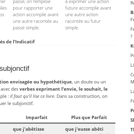
mer
passé, on l’emploie
à exprimer une action
R
lies
pour rapporter une
future accomplie avant
B
mps
action accomplie avant
une autre action
F
une autre racontée au
racontée au futur
passé simple.
simple.
F
?
 de l’Indicatif
K
P
L
subjonctif
C
tion envisagée ou hypothétique
, un doute ou un
M
se avec des
verbes exprimant l’envie, le souhait, le
L
ple :
Il faut qu’il lise ce livre.
Dans sa construction, on
F
uer le subjonctif.
P
Imparfait
Plus que Parfait
S
que j'abêtisse
que j'eusse abêti
T