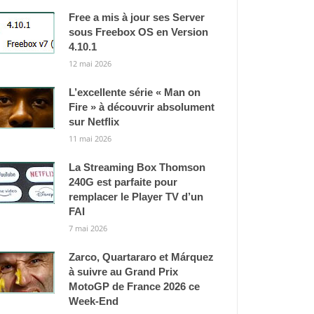
Free a mis à jour ses Server
sous Freebox OS en Version
4.10.1
12 mai 2026
L’excellente série « Man on
Fire » à découvrir absolument
sur Netflix
11 mai 2026
La Streaming Box Thomson
240G est parfaite pour
remplacer le Player TV d’un
FAI
7 mai 2026
Zarco, Quartararo et Márquez
à suivre au Grand Prix
MotoGP de France 2026 ce
Week-End