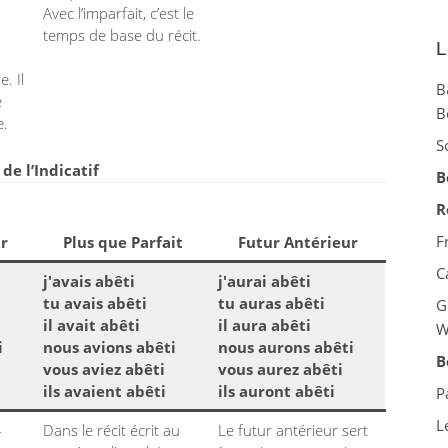
Avec l’imparfait, c’est le
temps de base du récit.
L
. Il
B
e
B
e.
S
e l’Indicatif
B
R
F
r
Plus que Parfait
Futur Antérieur
C
j'avais abêti
j'aurai abêti
tu avais abêti
tu auras abêti
G
il avait abêti
il aura abêti
W
i
nous avions abêti
nous aurons abêti
B
vous aviez abêti
vous aurez abêti
ils avaient abêti
ils auront abêti
P
L
-
Dans le récit écrit au
Le futur antérieur sert