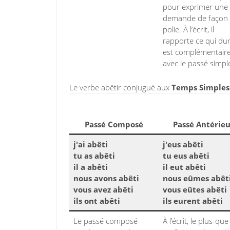
pour exprimer une
demande de façon
polie. À l’écrit, il
rapporte ce qui dure
est complémentair
avec le passé simpl
Le verbe abêtir conjugué aux
Temps Simples d
Passé Composé
Passé Antérieu
j'ai abêti
j'eus abêti
tu as abêti
tu eus abêti
il a abêti
il eut abêti
nous avons abêti
nous eûmes abêt
vous avez abêti
vous eûtes abêti
ils ont abêti
ils eurent abêti
Le passé composé
À l’écrit, le plus-que