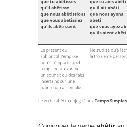
que tu abêtisses
que tu aies abêti
qu'il abêtisse
qu'il ait abêti
que nous abêtissions
que nous ayons
que vous abêtissiez
abêti
qu'ils abêtissent
que vous ayez ab
qu'ils aient abêti
Le présent du
Ne s’utilise qu’à l’écr
subjonctif s’emploie
la troisième person
après n’importe quel
temps pour exprimer
un souhait ou des faits
incertains sur une
action non accomplie.
Le verbe abêtir conjugué aux
Temps Simples 
Conjuguer le verbe
abêtir
au 