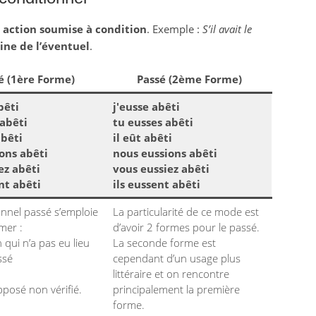
e
action soumise à condition
. Exemple :
S’il avait le
ne de l’éventuel
.
é (1ère Forme)
Passé (2ème Forme)
bêti
j'eusse abêti
 abêti
tu eusses abêti
abêti
il eût abêti
ons abêti
nous eussions abêti
ez abêti
vous eussiez abêti
nt abêti
ils eussent abêti
onnel passé s’emploie
La particularité de ce mode est
mer :
d’avoir 2 formes pour le passé.
 qui n’a pas eu lieu
La seconde forme est
ssé
cependant d’un usage plus
littéraire et on rencontre
pposé non vérifié.
principalement la première
forme.