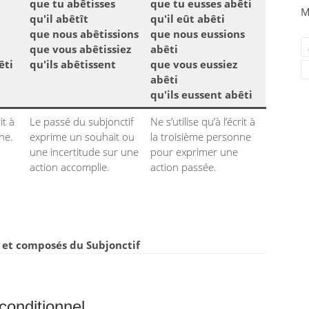
que tu abêtisses
que tu eusses abêti
M
qu'il abêtît
qu'il eût abêti
que nous abêtissions
que nous eussions
que vous abêtissiez
abêti
êti
qu'ils abêtissent
que vous eussiez
abêti
qu'ils eussent abêti
it à
Le passé du subjonctif
Ne s’utilise qu’à l’écrit à
ne.
exprime un souhait ou
la troisième personne
une incertitude sur une
pour exprimer une
action accomplie.
action passée.
et composés du Subjonctif
conditionnel