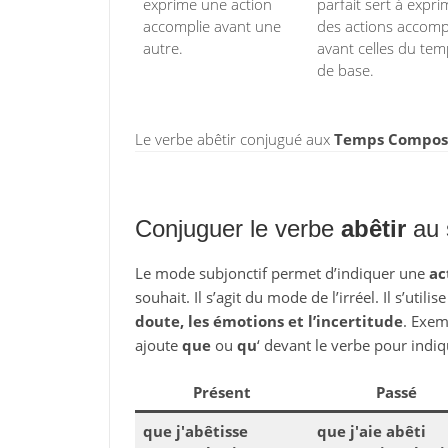
exprime une action
parfait sert à expri
accomplie avant une
des actions accomp
autre.
avant celles du te
de base.
Le verbe abêtir conjugué aux
Temps Composés
Conjuguer le verbe
abêtir
au 
Le mode subjonctif permet d’indiquer une
ac
souhait. Il s’agit du mode de l’irréel. Il s’utili
doute, les émotions et l’incertitude
. Exem
ajoute
que
ou
qu
‘ devant le verbe pour indiq
Présent
Passé
que j'abêtisse
que j'aie abêti