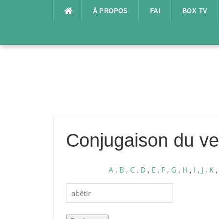
Aller
À PROPOS
FAI
BOX TV
au
contenu
Conjugaison du ve
A
,
B
,
C
,
D
,
E
,
F
,
G
,
H
,
I
,
J
,
K