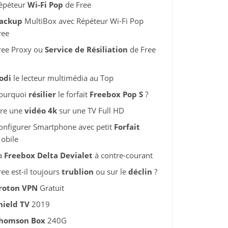
épéteur
Wi-Fi Pop
de Free
ackup
MultiBox avec Répéteur Wi-Fi Pop
ree
ree Proxy ou
Service de Résiliation
de Free
odi
le lecteur multimédia au Top
ourquoi
résilier
le forfait
Freebox Pop S
?
ire une
vidéo 4k
sur une TV Full HD
onfigurer Smartphone avec petit
Forfait
obile
a
Freebox Delta Devialet
à contre-courant
ree est-il toujours
trublion
ou sur le
déclin
?
roton VPN
Gratuit
hield TV
2019
homson Box
240G