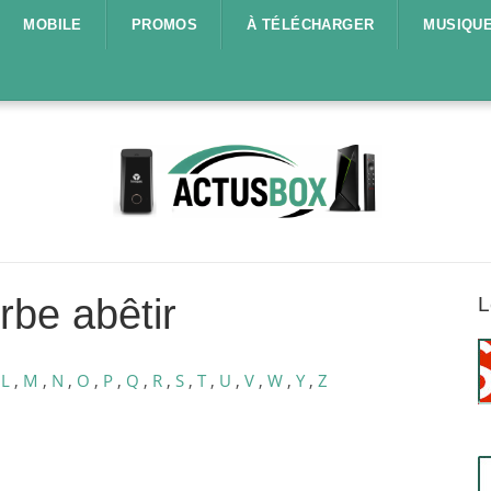
MOBILE
PROMOS
À TÉLÉCHARGER
MUSIQU
rbe abêtir
L
,
L
,
M
,
N
,
O
,
P
,
Q
,
R
,
S
,
T
,
U
,
V
,
W
,
Y
,
Z