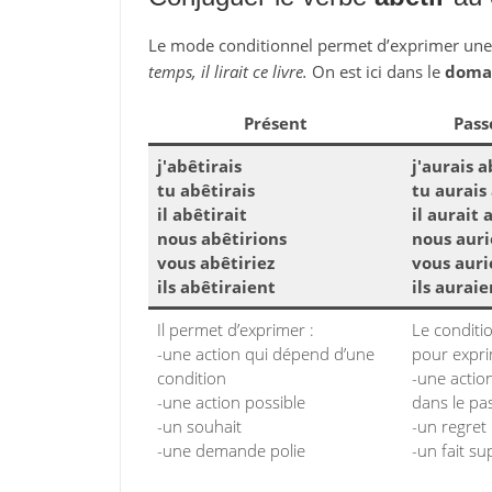
Le mode conditionnel permet d’exprimer un
temps, il lirait ce livre.
On est ici dans le
domai
Présent
Pass
j'abêtirais
j'aurais a
tu abêtirais
tu aurais
il abêtirait
il aurait 
nous abêtirions
nous auri
vous abêtiriez
vous auri
ils abêtiraient
ils auraie
Il permet d’exprimer :
Le conditi
-une action qui dépend d’une
pour expri
condition
-une action
-une action possible
dans le pa
-un souhait
-un regret
-une demande polie
-un fait su