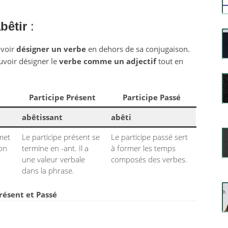
bêtir
:
uvoir
désigner un verbe
en dehors de sa conjugaison.
uvoir désigner le
verbe comme un adjectif
tout en
Participe Présent
Participe Passé
abêtissant
abêti
rmet
Le participe présent se
Le participe passé sert
ion
termine en -ant. Il a
à former les temps
une valeur verbale
composés des verbes.
dans la phrase.
Présent et Passé