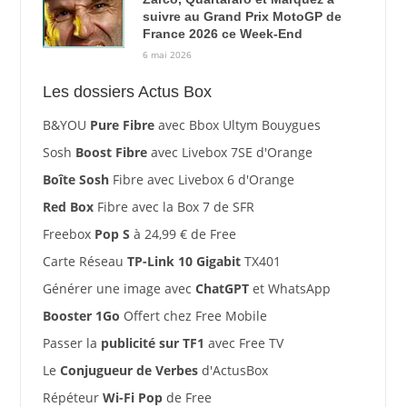
suivre au Grand Prix MotoGP de
France 2026 ce Week-End
6 mai 2026
Les dossiers Actus Box
B&YOU
Pure Fibre
avec Bbox Ultym Bouygues
Sosh
Boost Fibre
avec Livebox 7SE d'Orange
Boîte Sosh
Fibre avec Livebox 6 d'Orange
Red Box
Fibre avec la Box 7 de SFR
Freebox
Pop S
à 24,99 € de Free
Carte Réseau
TP-Link 10 Gigabit
TX401
Générer une image avec
ChatGPT
et WhatsApp
Booster 1Go
Offert chez Free Mobile
Passer la
publicité sur TF1
avec Free TV
Le
Conjugueur de Verbes
d'ActusBox
Répéteur
Wi-Fi Pop
de Free