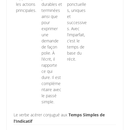
les actions
durables et
ponctuelle
principales.
terminées
s, uniques
ainsi que
et
pour
successive
exprimer
s. Avec
une
l’imparfait,
demande
c’est le
de façon
temps de
polie. À
base du
l’écrit, il
récit.
rapporte
ce qui
dure. Il est
compléme
ntaire avec
le passé
simple.
Le verbe acérer conjugué aux
Temps Simples de
l’Indicatif