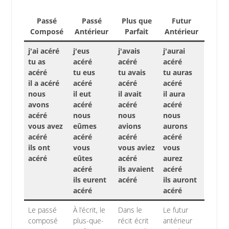
Passé
Passé
Plus que
Futur
Composé
Antérieur
Parfait
Antérieur
j'ai acéré
j'eus
j'avais
j'aurai
tu as
acéré
acéré
acéré
acéré
tu eus
tu avais
tu auras
il a acéré
acéré
acéré
acéré
nous
il eut
il avait
il aura
avons
acéré
acéré
acéré
acéré
nous
nous
nous
vous avez
eûmes
avions
aurons
acéré
acéré
acéré
acéré
ils ont
vous
vous aviez
vous
acéré
eûtes
acéré
aurez
acéré
ils avaient
acéré
ils eurent
acéré
ils auront
acéré
acéré
Le passé
À l’écrit, le
Dans le
Le futur
composé
plus-que-
récit écrit
antérieur