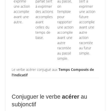
exprime
parfait sert
au passé,
sert à
une action
à exprimer
on
exprimer
accomplie
des actions
l’emploie
une action
avant une
accomplies
pour
future
autre.
avant
rapporter
accomplie
celles du
une action
avant une
temps de
accomplie
autre
base.
avant une
action
autre
racontée
racontée
au futur
au passé
simple.
simple.
Le verbe acérer conjugué aux
Temps Composés de
l’Indicatif
Conjuguer le verbe
acérer
au
subjonctif