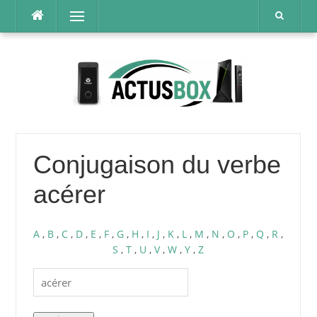
Aller
Menu
au
contenu
Conjugaison du verbe
acérer
A
,
B
,
C
,
D
,
E
,
F
,
G
,
H
,
I
,
J
,
K
,
L
,
M
,
N
,
O
,
P
,
Q
,
R
,
S
,
T
,
U
,
V
,
W
,
Y
,
Z