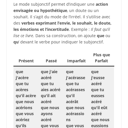
Le mode subjonctif permet d’indiquer une
action
envisagée ou hypothétique
, un doute ou un
souhait. Il s’agit du mode de l’irréel. Il s’utilise avec
des
verbes exprimant l’envie, le souhait, le doute,
les émotions et l’incertitude
. Exemple :
Il faut qu’il
lise ce livre.
Dans sa construction, on ajoute
que
ou
qu
‘ devant le verbe pour indiquer le subjonctif.
Plus que
Présent
Passé
Imparfait
Parfait
que
que j'aie
que
que
j'acère
acéré
j'acérasse
j'eusse
que tu
que tu
que tu
acéré
acères
aies acéré
acérasses
que tu
qu'il acère
qu'il ait
qu'il
eusses
que nous
acéré
acérât
acéré
acérions
que nous
que nous
qu'il eût
que vous
ayons
acérassio
acéré
acériez
acéré
ns
que nous
qu'ils
que vous
que vous
eussions