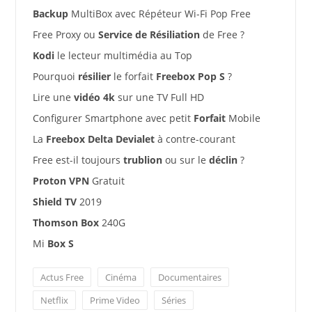
Backup
MultiBox avec Répéteur Wi-Fi Pop Free
Free Proxy ou
Service de Résiliation
de Free ?
Kodi
le lecteur multimédia au Top
Pourquoi
résilier
le forfait
Freebox Pop S
?
Lire une
vidéo 4k
sur une TV Full HD
Configurer Smartphone avec petit
Forfait
Mobile
La
Freebox Delta Devialet
à contre-courant
Free est-il toujours
trublion
ou sur le
déclin
?
Proton VPN
Gratuit
Shield TV
2019
Thomson Box
240G
Mi
Box S
Actus Free
Cinéma
Documentaires
Netflix
Prime Video
Séries