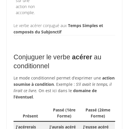
sur une
action non
accomplie.
Le verbe acérer conjugué aux
Temps Simples et
composés du Subjonctif
Conjuguer le verbe
acérer
au
conditionnel
Le mode conditionnel permet d’exprimer une
action
soumise à condition
. Exemple :
S’il avait le temps, il
lirait ce livre.
On est ici dans le
domaine de
l’éventuel
.
Passé (1ère
Passé (2ème
Présent
Forme)
Forme)
j'acérerais
j'aurais acéré
j'eusse acéré