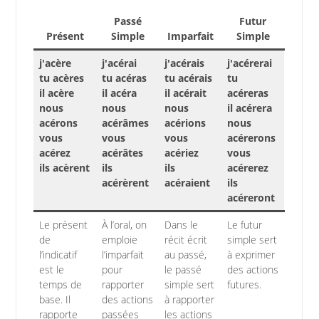
Passé
Futur
Présent
Simple
Imparfait
Simple
j'acère
j'acérai
j'acérais
j'acérerai
tu acères
tu acéras
tu acérais
tu
il acère
il acéra
il acérait
acéreras
nous
nous
nous
il acérera
acérons
acérâmes
acérions
nous
vous
vous
vous
acérerons
acérez
acérâtes
acériez
vous
ils acèrent
ils
ils
acérerez
acérèrent
acéraient
ils
acéreront
Le présent
À l’oral, on
Dans le
Le futur
de
emploie
récit écrit
simple sert
l’indicatif
l’imparfait
au passé,
à exprimer
est le
pour
le passé
des actions
temps de
rapporter
simple sert
futures.
base. Il
des actions
à rapporter
rapporte
passées
les actions