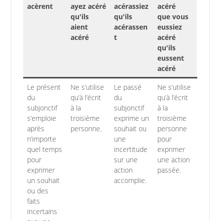
acèrent
ayez acéré
acérassiez
acéré
qu'ils
qu'ils
que vous
aient
acérassen
eussiez
acéré
t
acéré
qu'ils
eussent
acéré
Le présent
Ne s’utilise
Le passé
Ne s’utilise
du
qu’à l’écrit
du
qu’à l’écrit
subjonctif
à la
subjonctif
à la
s’emploie
troisième
exprime un
troisième
après
personne.
souhait ou
personne
n’importe
une
pour
quel temps
incertitude
exprimer
pour
sur une
une action
exprimer
action
passée.
un souhait
accomplie.
ou des
faits
incertains