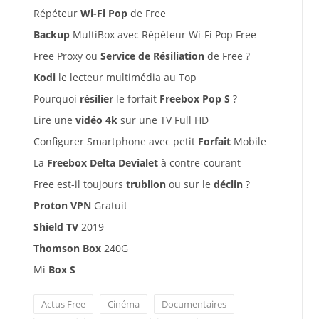
Répéteur
Wi-Fi Pop
de Free
Backup
MultiBox avec Répéteur Wi-Fi Pop Free
Free Proxy ou
Service de Résiliation
de Free ?
Kodi
le lecteur multimédia au Top
Pourquoi
résilier
le forfait
Freebox Pop S
?
Lire une
vidéo 4k
sur une TV Full HD
Configurer Smartphone avec petit
Forfait
Mobile
La
Freebox Delta Devialet
à contre-courant
Free est-il toujours
trublion
ou sur le
déclin
?
Proton VPN
Gratuit
Shield TV
2019
Thomson Box
240G
Mi
Box S
Actus Free
Cinéma
Documentaires