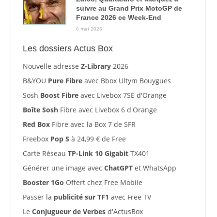
suivre au Grand Prix MotoGP de
France 2026 ce Week-End
6 mai 2026
Les dossiers Actus Box
Nouvelle adresse
Z-Library
2026
B&YOU
Pure Fibre
avec Bbox Ultym Bouygues
Sosh
Boost Fibre
avec Livebox 7SE d'Orange
Boîte Sosh
Fibre avec Livebox 6 d'Orange
Red Box
Fibre avec la Box 7 de SFR
Freebox
Pop S
à 24,99 € de Free
Carte Réseau
TP-Link 10 Gigabit
TX401
Générer une image avec
ChatGPT
et WhatsApp
Booster 1Go
Offert chez Free Mobile
Passer la
publicité sur TF1
avec Free TV
Le
Conjugueur de Verbes
d'ActusBox