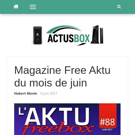
Aller
Menu
au
contenu
Magazine Free Aktu
du mois de juin
Hubert Monin
9 juin 2017