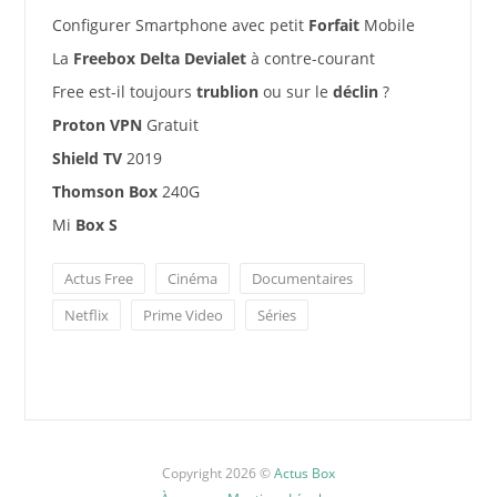
Configurer Smartphone avec petit
Forfait
Mobile
La
Freebox Delta Devialet
à contre-courant
Free est-il toujours
trublion
ou sur le
déclin
?
Proton VPN
Gratuit
Shield TV
2019
Thomson Box
240G
Mi
Box S
Actus Free
Cinéma
Documentaires
Netflix
Prime Video
Séries
Copyright 2026 ©
Actus Box