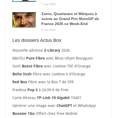
7 mai 2026
Zarco, Quartararo et Márquez à
suivre au Grand Prix MotoGP de
France 2026 ce Week-End
6 mai 2026
Les dossiers Actus Box
Nouvelle adresse
Z-Library
2026
B&YOU
Pure Fibre
avec Bbox Ultym Bouygues
Sosh
Boost Fibre
avec Livebox 7SE d'Orange
Boîte Sosh
Fibre avec Livebox 6 d'Orange
Red Box
Fibre avec la Box 7 de SFR
Freebox
Pop S
à 24,99 € de Free
Carte Réseau
TP-Link 10 Gigabit
TX401
Générer une image avec
ChatGPT
et WhatsApp
Booster 1Go
Offert chez Free Mobile