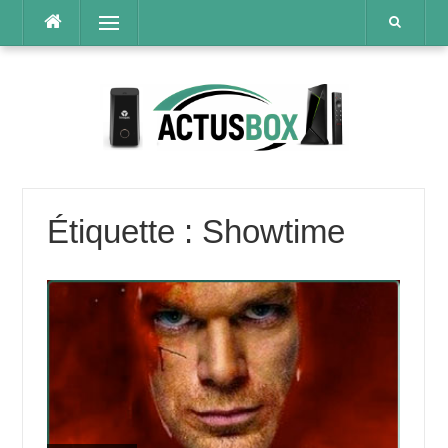
Aller
Menu
au
contenu
Étiquette :
Showtime