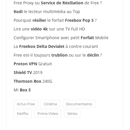
Free Proxy ou
Service de Résiliation
de Free ?
Kodi
le lecteur multimédia au Top
Pourquoi
résilier
le forfait
Freebox Pop S
?
Lire une
vidéo 4k
sur une TV Full HD
Configurer Smartphone avec petit
Forfait
Mobile
La
Freebox Delta Devialet
à contre-courant
Free est-il toujours
trublion
ou sur le
déclin
?
Proton VPN
Gratuit
Shield TV
2019
Thomson Box
240G
Mi
Box S
Actus Free
Cinéma
Documentaires
Netflix
Prime Video
Séries