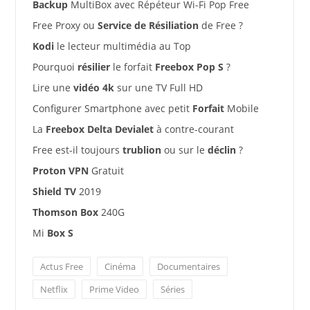
Backup
MultiBox avec Répéteur Wi-Fi Pop Free
Free Proxy ou
Service de Résiliation
de Free ?
Kodi
le lecteur multimédia au Top
Pourquoi
résilier
le forfait
Freebox Pop S
?
Lire une
vidéo 4k
sur une TV Full HD
Configurer Smartphone avec petit
Forfait
Mobile
La
Freebox Delta Devialet
à contre-courant
Free est-il toujours
trublion
ou sur le
déclin
?
Proton VPN
Gratuit
Shield TV
2019
Thomson Box
240G
Mi
Box S
Actus Free
Cinéma
Documentaires
Netflix
Prime Video
Séries