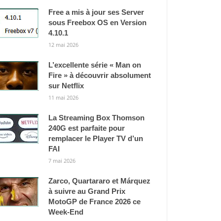
Free a mis à jour ses Server
sous Freebox OS en Version
4.10.1
12 mai 2026
L’excellente série « Man on
Fire » à découvrir absolument
sur Netflix
11 mai 2026
La Streaming Box Thomson
240G est parfaite pour
remplacer le Player TV d’un
FAI
7 mai 2026
Zarco, Quartararo et Márquez
à suivre au Grand Prix
MotoGP de France 2026 ce
Week-End