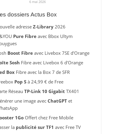
6 mai 2026
es dossiers Actus Box
ouvelle adresse
Z-Library
2026
&YOU
Pure Fibre
avec Bbox Ultym
ouygues
osh
Boost Fibre
avec Livebox 7SE d'Orange
oîte Sosh
Fibre avec Livebox 6 d'Orange
ed Box
Fibre avec la Box 7 de SFR
reebox
Pop S
à 24,99 € de Free
arte Réseau
TP-Link 10 Gigabit
TX401
énérer une image avec
ChatGPT
et
hatsApp
ooster 1Go
Offert chez Free Mobile
asser la
publicité sur TF1
avec Free TV