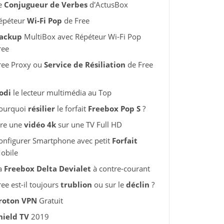
e
Conjugueur de Verbes
d'ActusBox
épéteur
Wi-Fi Pop
de Free
ackup
MultiBox avec Répéteur Wi-Fi Pop
ree
ree Proxy ou
Service de Résiliation
de Free
odi
le lecteur multimédia au Top
ourquoi
résilier
le forfait
Freebox Pop S
?
ire une
vidéo 4k
sur une TV Full HD
onfigurer Smartphone avec petit
Forfait
obile
a
Freebox Delta Devialet
à contre-courant
ree est-il toujours
trublion
ou sur le
déclin
?
roton VPN
Gratuit
hield TV
2019