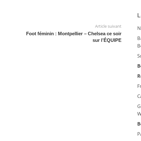
L
Article suivant
N
Foot féminin : Montpellier – Chelsea ce soir
B
sur l’ÉQUIPE
B
S
B
R
F
C
G
W
B
P