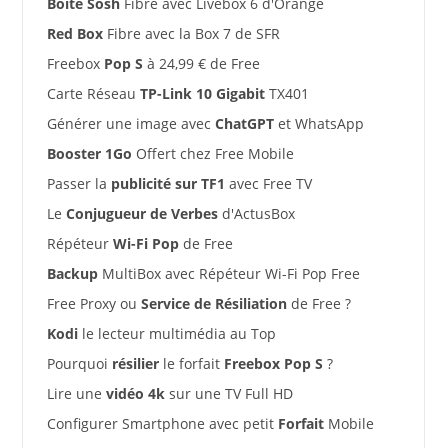
Boîte Sosh
Fibre avec Livebox 6 d'Orange
Red Box
Fibre avec la Box 7 de SFR
Freebox
Pop S
à 24,99 € de Free
Carte Réseau
TP-Link 10 Gigabit
TX401
Générer une image avec
ChatGPT
et WhatsApp
Booster 1Go
Offert chez Free Mobile
Passer la
publicité sur TF1
avec Free TV
Le
Conjugueur de Verbes
d'ActusBox
Répéteur
Wi-Fi Pop
de Free
Backup
MultiBox avec Répéteur Wi-Fi Pop Free
Free Proxy ou
Service de Résiliation
de Free ?
Kodi
le lecteur multimédia au Top
Pourquoi
résilier
le forfait
Freebox Pop S
?
Lire une
vidéo 4k
sur une TV Full HD
Configurer Smartphone avec petit
Forfait
Mobile