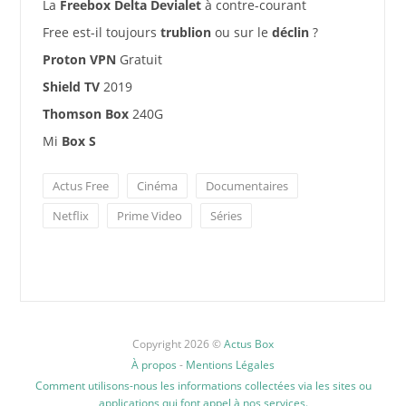
La
Freebox Delta Devialet
à contre-courant
Free est-il toujours
trublion
ou sur le
déclin
?
Proton VPN
Gratuit
Shield TV
2019
Thomson Box
240G
Mi
Box S
Actus Free
Cinéma
Documentaires
Netflix
Prime Video
Séries
Copyright 2026 ©
Actus Box
À propos
-
Mentions Légales
Comment utilisons-nous les informations collectées via les sites ou
applications qui font appel à nos services.