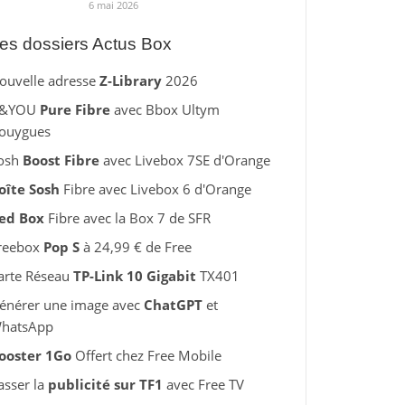
6 mai 2026
es dossiers Actus Box
ouvelle adresse
Z-Library
2026
&YOU
Pure Fibre
avec Bbox Ultym
ouygues
osh
Boost Fibre
avec Livebox 7SE d'Orange
oîte Sosh
Fibre avec Livebox 6 d'Orange
ed Box
Fibre avec la Box 7 de SFR
reebox
Pop S
à 24,99 € de Free
arte Réseau
TP-Link 10 Gigabit
TX401
énérer une image avec
ChatGPT
et
hatsApp
ooster 1Go
Offert chez Free Mobile
asser la
publicité sur TF1
avec Free TV