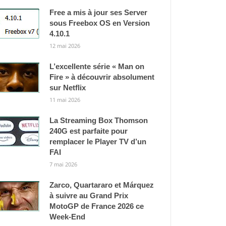
Free a mis à jour ses Server
sous Freebox OS en Version
4.10.1
12 mai 2026
L’excellente série « Man on
Fire » à découvrir absolument
sur Netflix
11 mai 2026
La Streaming Box Thomson
240G est parfaite pour
remplacer le Player TV d’un
FAI
7 mai 2026
Zarco, Quartararo et Márquez
à suivre au Grand Prix
MotoGP de France 2026 ce
Week-End