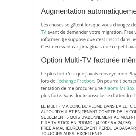
Augmentation automatiquemen
Les choses se gâtent lorsque vous changez de 
TV
avant de demander votre migration, Fre
informer. (Je suppose que c’est inscrit dans le
C’est décevant car j’imaginais que ce petit ava
Option Multi-TV facturée même
Le plus fort c’est que j’avais renvoyé mon Pla
lors de l’
échange Freebox
. On pourrait penser
tentation de me procurer une
Xiaomi Mi Box 
plus forte. Sans doute aussi lassé d’attendre l’
LE MULTI-TV A DONC DU PLOMB DANS L’AILE. C
AUJOURD’HUI ET EN TENANT COMPTE DE LA CO
SEULEMENT 5 MOIS D’ABONNEMENT AU MULTI-
FIRE TV STICK EN PROMO ! (4,99€ * 5 = 24,95€)
FREE A MALHEUREUSEMENT PERDU LA BAGARR
TOUJOURS AUSSI EXCELLENTS.