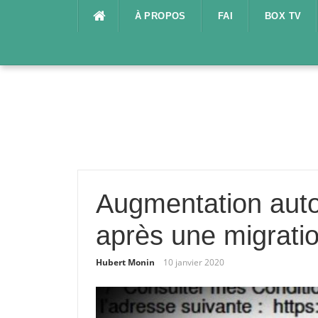
Aller
À PROPOS
FAI
BOX TV
au
contenu
Augmentation auto
après une migrati
Hubert Monin
10 janvier 2020