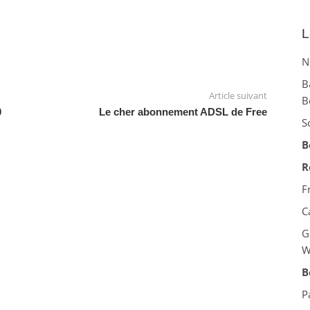
L
N
B
Article suivant
B
0
Le cher abonnement ADSL de Free
S
B
R
F
C
G
W
B
P