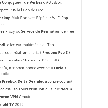
e
Conjugueur de Verbes
d'ActusBox
épéteur
Wi-Fi Pop
de Free
ackup
MultiBox avec Répéteur Wi-Fi Pop
ree
ree Proxy ou
Service de Résiliation
de Free
odi
le lecteur multimédia au Top
ourquoi
résilier
le forfait
Freebox Pop S
?
ire une
vidéo 4k
sur une TV Full HD
onfigurer Smartphone avec petit
Forfait
obile
a
Freebox Delta Devialet
à contre-courant
ree est-il toujours
trublion
ou sur le
déclin
?
roton VPN
Gratuit
hield TV
2019