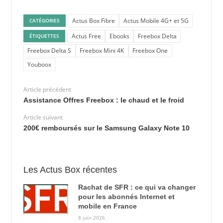
Actus Box Fibre
Actus Mobile 4G+ et 5G
CATÉGORIES
Actus Free
Ebooks
Freebox Delta
ÉTIQUETTES
Freebox Delta S
Freebox Mini 4K
Freebox One
Youboox
Article précédent
Assistance Offres Freebox : le chaud et le froid
Article suivant
200€ remboursés sur le Samsung Galaxy Note 10
Les Actus Box récentes
Rachat de SFR : ce qui va changer
pour les abonnés Internet et
mobile en France
8 juin 2026