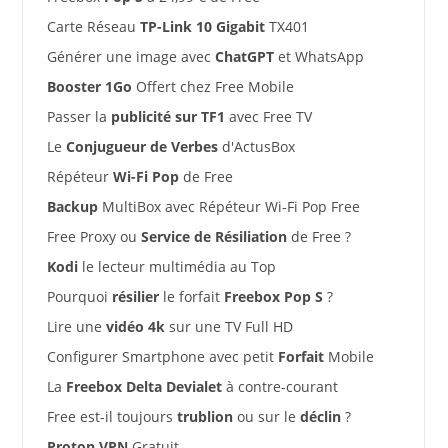
Carte Réseau
TP-Link 10 Gigabit
TX401
Générer une image avec
ChatGPT
et WhatsApp
Booster 1Go
Offert chez Free Mobile
Passer la
publicité sur TF1
avec Free TV
Le
Conjugueur de Verbes
d'ActusBox
Répéteur
Wi-Fi Pop
de Free
Backup
MultiBox avec Répéteur Wi-Fi Pop Free
Free Proxy ou
Service de Résiliation
de Free ?
Kodi
le lecteur multimédia au Top
Pourquoi
résilier
le forfait
Freebox Pop S
?
Lire une
vidéo 4k
sur une TV Full HD
Configurer Smartphone avec petit
Forfait
Mobile
La
Freebox Delta Devialet
à contre-courant
Free est-il toujours
trublion
ou sur le
déclin
?
Proton VPN
Gratuit