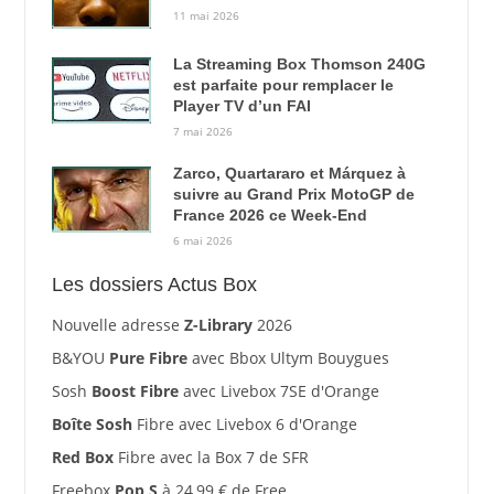
11 mai 2026
La Streaming Box Thomson 240G
est parfaite pour remplacer le
Player TV d’un FAI
7 mai 2026
Zarco, Quartararo et Márquez à
suivre au Grand Prix MotoGP de
France 2026 ce Week-End
6 mai 2026
Les dossiers Actus Box
Nouvelle adresse
Z-Library
2026
B&YOU
Pure Fibre
avec Bbox Ultym Bouygues
Sosh
Boost Fibre
avec Livebox 7SE d'Orange
Boîte Sosh
Fibre avec Livebox 6 d'Orange
Red Box
Fibre avec la Box 7 de SFR
Freebox
Pop S
à 24,99 € de Free