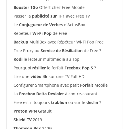
Booster 1Go
Offert chez Free Mobile
Passer la
publicité sur TF1
avec Free TV
Le
Conjugueur de Verbes
d'ActusBox
Répéteur
Wi-Fi Pop
de Free
Backup
MultiBox avec Répéteur Wi-Fi Pop Free
Free Proxy ou
Service de Résiliation
de Free ?
Kodi
le lecteur multimédia au Top
Pourquoi
résilier
le forfait
Freebox Pop S
?
Lire une
vidéo 4k
sur une TV Full HD
Configurer Smartphone avec petit
Forfait
Mobile
La
Freebox Delta Devialet
à contre-courant
Free est-il toujours
trublion
ou sur le
déclin
?
Proton VPN
Gratuit
Shield TV
2019
Thomson Box
240G