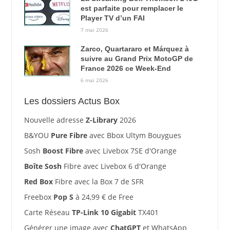
est parfaite pour remplacer le
Player TV d’un FAI
7 mai 2026
Zarco, Quartararo et Márquez à
suivre au Grand Prix MotoGP de
France 2026 ce Week-End
6 mai 2026
Les dossiers Actus Box
Nouvelle adresse
Z-Library
2026
B&YOU
Pure Fibre
avec Bbox Ultym Bouygues
Sosh
Boost Fibre
avec Livebox 7SE d'Orange
Boîte Sosh
Fibre avec Livebox 6 d'Orange
Red Box
Fibre avec la Box 7 de SFR
Freebox
Pop S
à 24,99 € de Free
Carte Réseau
TP-Link 10 Gigabit
TX401
Générer une image avec
ChatGPT
et WhatsApp