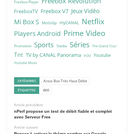
Freebox Révolution
Freebox Player
Jeux Vidéo
Freebox V7
FreeboxTV
Netflix
Mi Box S
myCANAL
MotoGp
Prime Video
Players Android
Séries
Sports
Promotion
Stadia
The Grand Tour
Tnt
TV by CANAL Panorama
Youtube
VOD
Youtube Music
Actus Box Très Haut Débit
CATÉGORIES
Wifi
ÉTIQUETTES
Article précédent
nPerf propose un test de débit fiable et complet
avec Serveur Free
Article suivant
Pensez à activer le thème sombre sur Google