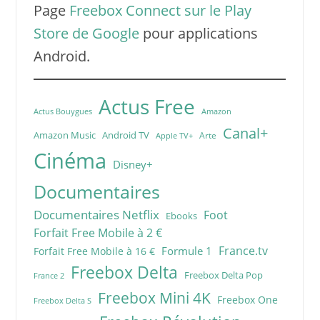
Page
Freebox Connect sur le Play
Store de Google
pour applications
Android.
Actus Free
Actus Bouygues
Amazon
Canal+
Amazon Music
Android TV
Arte
Apple TV+
Cinéma
Disney+
Documentaires
Documentaires Netflix
Foot
Ebooks
Forfait Free Mobile à 2 €
France.tv
Formule 1
Forfait Free Mobile à 16 €
Freebox Delta
Freebox Delta Pop
France 2
Freebox Mini 4K
Freebox One
Freebox Delta S