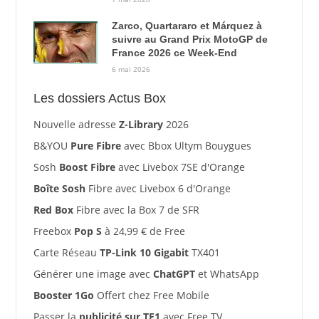
Zarco, Quartararo et Márquez à
suivre au Grand Prix MotoGP de
France 2026 ce Week-End
6 mai 2026
Les dossiers Actus Box
Nouvelle adresse
Z-Library
2026
B&YOU
Pure Fibre
avec Bbox Ultym Bouygues
Sosh
Boost Fibre
avec Livebox 7SE d'Orange
Boîte Sosh
Fibre avec Livebox 6 d'Orange
Red Box
Fibre avec la Box 7 de SFR
Freebox
Pop S
à 24,99 € de Free
Carte Réseau
TP-Link 10 Gigabit
TX401
Générer une image avec
ChatGPT
et WhatsApp
Booster 1Go
Offert chez Free Mobile
Passer la
publicité sur TF1
avec Free TV