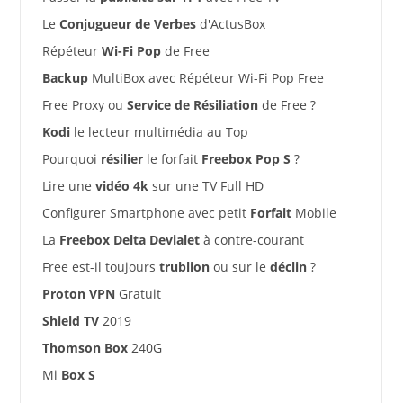
Le
Conjugueur de Verbes
d'ActusBox
Répéteur
Wi-Fi Pop
de Free
Backup
MultiBox avec Répéteur Wi-Fi Pop Free
Free Proxy ou
Service de Résiliation
de Free ?
Kodi
le lecteur multimédia au Top
Pourquoi
résilier
le forfait
Freebox Pop S
?
Lire une
vidéo 4k
sur une TV Full HD
Configurer Smartphone avec petit
Forfait
Mobile
La
Freebox Delta Devialet
à contre-courant
Free est-il toujours
trublion
ou sur le
déclin
?
Proton VPN
Gratuit
Shield TV
2019
Thomson Box
240G
Mi
Box S