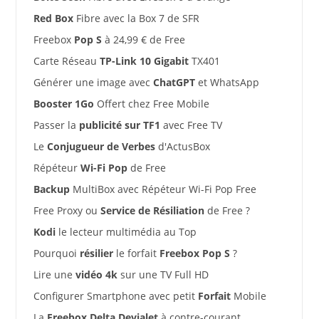
Red Box
Fibre avec la Box 7 de SFR
Freebox
Pop S
à 24,99 € de Free
Carte Réseau
TP-Link 10 Gigabit
TX401
Générer une image avec
ChatGPT
et WhatsApp
Booster 1Go
Offert chez Free Mobile
Passer la
publicité sur TF1
avec Free TV
Le
Conjugueur de Verbes
d'ActusBox
Répéteur
Wi-Fi Pop
de Free
Backup
MultiBox avec Répéteur Wi-Fi Pop Free
Free Proxy ou
Service de Résiliation
de Free ?
Kodi
le lecteur multimédia au Top
Pourquoi
résilier
le forfait
Freebox Pop S
?
Lire une
vidéo 4k
sur une TV Full HD
Configurer Smartphone avec petit
Forfait
Mobile
La
Freebox Delta Devialet
à contre-courant