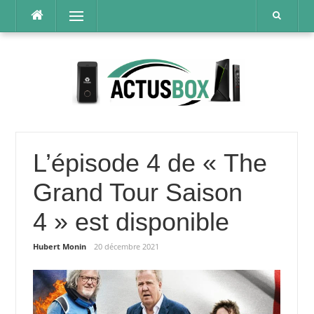
Aller
Menu
au
contenu
L’épisode 4 de « The
Grand Tour Saison
4 » est disponible
Hubert Monin
20 décembre 2021