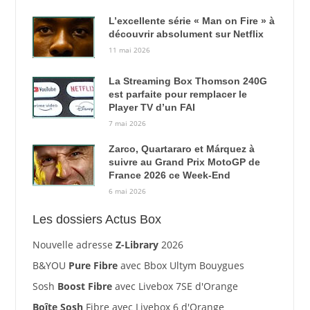
L’excellente série « Man on Fire » à
découvrir absolument sur Netflix
11 mai 2026
La Streaming Box Thomson 240G
est parfaite pour remplacer le
Player TV d’un FAI
7 mai 2026
Zarco, Quartararo et Márquez à
suivre au Grand Prix MotoGP de
France 2026 ce Week-End
6 mai 2026
Les dossiers Actus Box
Nouvelle adresse
Z-Library
2026
B&YOU
Pure Fibre
avec Bbox Ultym Bouygues
Sosh
Boost Fibre
avec Livebox 7SE d'Orange
Boîte Sosh
Fibre avec Livebox 6 d'Orange