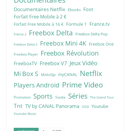
Documentaires Netflix
Foot
Ebooks
Forfait Free Mobile à 2 €
France.tv
Formule 1
Forfait Free Mobile à 16 €
Freebox Delta
Freebox Delta Pop
France 2
Freebox Mini 4K
Freebox One
Freebox Delta S
Freebox Révolution
Freebox Player
Jeux Vidéo
Freebox V7
FreeboxTV
Netflix
Mi Box S
myCANAL
MotoGp
Prime Video
Players Android
Séries
Sports
Promotion
Stadia
The Grand Tour
Tnt
TV by CANAL Panorama
Youtube
VOD
Youtube Music