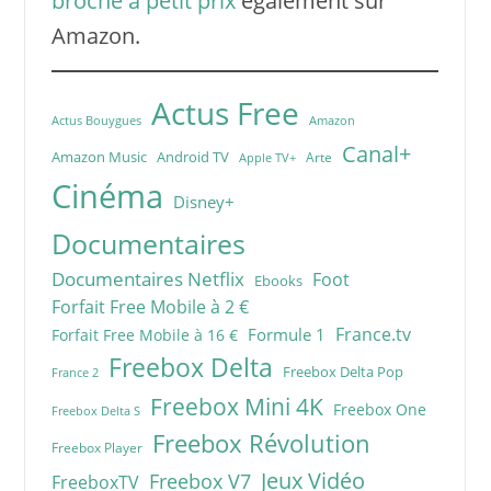
broché à petit prix
également sur
Amazon.
Actus Free
Actus Bouygues
Amazon
Canal+
Amazon Music
Android TV
Arte
Apple TV+
Cinéma
Disney+
Documentaires
Documentaires Netflix
Foot
Ebooks
Forfait Free Mobile à 2 €
France.tv
Formule 1
Forfait Free Mobile à 16 €
Freebox Delta
Freebox Delta Pop
France 2
Freebox Mini 4K
Freebox One
Freebox Delta S
Freebox Révolution
Freebox Player
Jeux Vidéo
Freebox V7
FreeboxTV