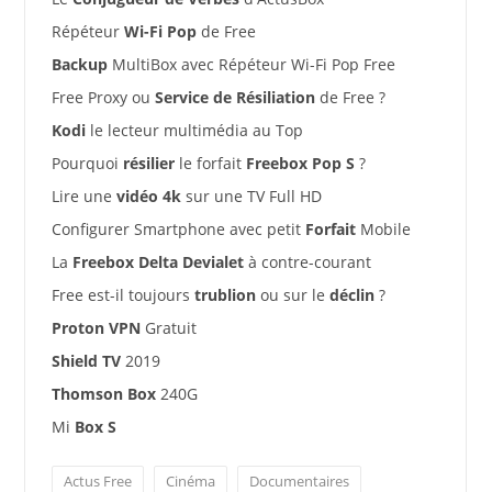
Répéteur
Wi-Fi Pop
de Free
Backup
MultiBox avec Répéteur Wi-Fi Pop Free
Free Proxy ou
Service de Résiliation
de Free ?
Kodi
le lecteur multimédia au Top
Pourquoi
résilier
le forfait
Freebox Pop S
?
Lire une
vidéo 4k
sur une TV Full HD
Configurer Smartphone avec petit
Forfait
Mobile
La
Freebox Delta Devialet
à contre-courant
Free est-il toujours
trublion
ou sur le
déclin
?
Proton VPN
Gratuit
Shield TV
2019
Thomson Box
240G
Mi
Box S
Actus Free
Cinéma
Documentaires