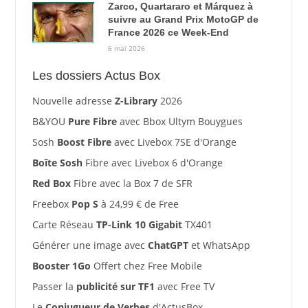
Zarco, Quartararo et Márquez à
suivre au Grand Prix MotoGP de
France 2026 ce Week-End
6 mai 2026
Les dossiers Actus Box
Nouvelle adresse
Z-Library
2026
B&YOU
Pure Fibre
avec Bbox Ultym Bouygues
Sosh
Boost Fibre
avec Livebox 7SE d'Orange
Boîte Sosh
Fibre avec Livebox 6 d'Orange
Red Box
Fibre avec la Box 7 de SFR
Freebox
Pop S
à 24,99 € de Free
Carte Réseau
TP-Link 10 Gigabit
TX401
Générer une image avec
ChatGPT
et WhatsApp
Booster 1Go
Offert chez Free Mobile
Passer la
publicité sur TF1
avec Free TV
Le
Conjugueur de Verbes
d'ActusBox