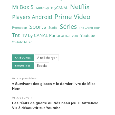
Netflix
Mi Box S
myCANAL
MotoGp
Prime Video
Players Android
Séries
Sports
Promotion
Stadia
The Grand Tour
Tnt
TV by CANAL Panorama
Youtube
VOD
Youtube Music
À télécharger
CATÉGORIES
Ebooks
ÉTIQUETTES
Article précédent
« Survivant des glaces » le dernier livre de Mike
Horn
Article suivant
Les récits de guerre du très beau jeu « Battlefield
V » à découvrir sur Youtube