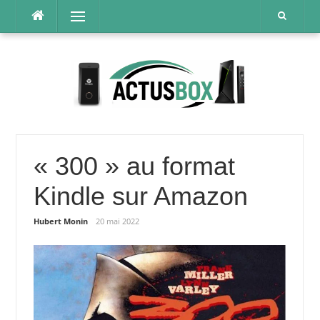
Aller
Menu
au
contenu
« 300 » au format
Kindle sur Amazon
Hubert Monin
20 mai 2022