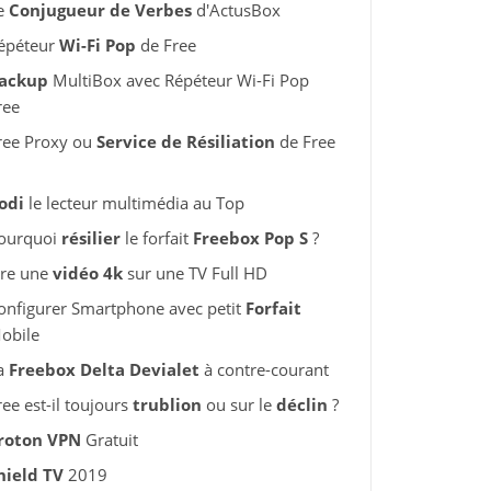
e
Conjugueur de Verbes
d'ActusBox
épéteur
Wi-Fi Pop
de Free
ackup
MultiBox avec Répéteur Wi-Fi Pop
ree
ree Proxy ou
Service de Résiliation
de Free
odi
le lecteur multimédia au Top
ourquoi
résilier
le forfait
Freebox Pop S
?
ire une
vidéo 4k
sur une TV Full HD
onfigurer Smartphone avec petit
Forfait
obile
a
Freebox Delta Devialet
à contre-courant
ree est-il toujours
trublion
ou sur le
déclin
?
roton VPN
Gratuit
hield TV
2019