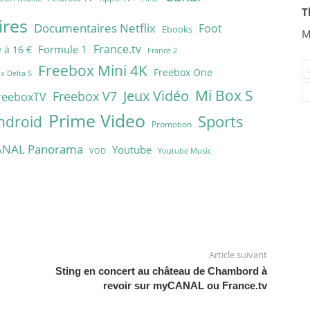
T
res
Documentaires Netflix
Foot
Ebooks
M
France.tv
Formule 1
 à 16 €
France 2
Freebox Mini 4K
Freebox One
x Delta S
Mi Box S
Jeux Vidéo
Freebox V7
reeboxTV
Prime Video
Sports
ndroid
Promotion
ANAL Panorama
Youtube
VOD
Youtube Music
Article suivant
Sting en concert au château de Chambord à
revoir sur myCANAL ou France.tv