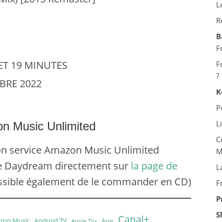
L
R
B
F
 ET 19 MINUTES
F
?
MBRE 2022
K
P
L
on Music Unlimited
C
n service Amazon Music Unlimited
M
ge Daydream directement sur
la page de
L
possible également de le commander en CD)
F
P
S
Canal+
zon Music
Android TV
Arte
Apple TV+