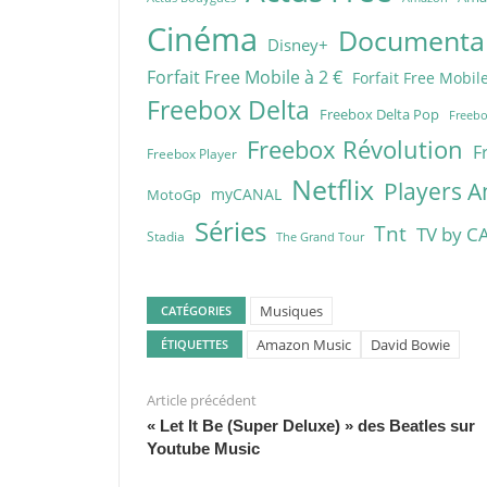
Cinéma
Documentai
Disney+
Forfait Free Mobile à 2 €
Forfait Free Mobile
Freebox Delta
Freebox Delta Pop
Freebo
Freebox Révolution
F
Freebox Player
Netflix
Players A
myCANAL
MotoGp
Séries
Tnt
TV by C
Stadia
The Grand Tour
Musiques
CATÉGORIES
Amazon Music
David Bowie
ÉTIQUETTES
Article précédent
« Let It Be (Super Deluxe) » des Beatles sur
Youtube Music