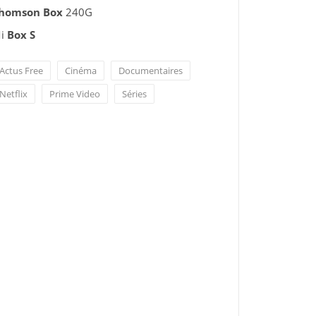
homson Box
240G
i
Box S
Actus Free
Cinéma
Documentaires
Netflix
Prime Video
Séries