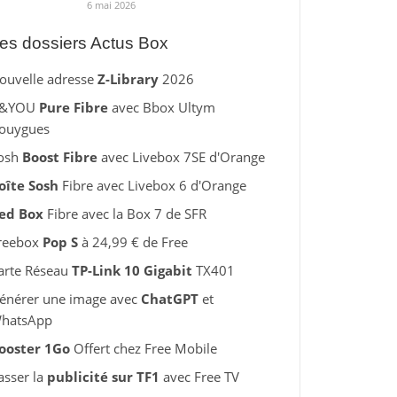
6 mai 2026
es dossiers Actus Box
ouvelle adresse
Z-Library
2026
&YOU
Pure Fibre
avec Bbox Ultym
ouygues
osh
Boost Fibre
avec Livebox 7SE d'Orange
oîte Sosh
Fibre avec Livebox 6 d'Orange
ed Box
Fibre avec la Box 7 de SFR
reebox
Pop S
à 24,99 € de Free
arte Réseau
TP-Link 10 Gigabit
TX401
énérer une image avec
ChatGPT
et
hatsApp
ooster 1Go
Offert chez Free Mobile
asser la
publicité sur TF1
avec Free TV