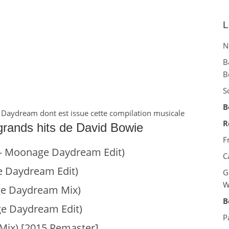
L
N
B
B
S
B
 Daydream dont est issue cette compilation musicale
R
rands hits de David Bowie
F
 – Moonage Daydream Edit)
C
e Daydream Edit)
G
W
ge Daydream Mix)
B
ge Daydream Edit)
P
 Mix) [2015 Remaster]