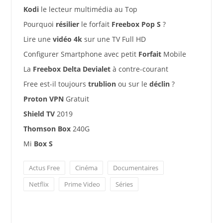
Kodi
le lecteur multimédia au Top
Pourquoi
résilier
le forfait
Freebox Pop S
?
Lire une
vidéo 4k
sur une TV Full HD
Configurer Smartphone avec petit
Forfait
Mobile
La
Freebox Delta Devialet
à contre-courant
Free est-il toujours
trublion
ou sur le
déclin
?
Proton VPN
Gratuit
Shield TV
2019
Thomson Box
240G
Mi
Box S
Actus Free
Cinéma
Documentaires
Netflix
Prime Video
Séries