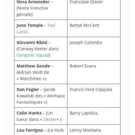
Nora Arnezeder
–
Francoise Glazer
(Notre Frenchie
géniale)
Juno Temple
–
Ted
Bettye McCartt
Lasso
Giovanni Ribisi
–
Joseph Colombo
(Conway Keeler dans
Gangster Squad
)
Matthew Goode
–
Robert Evans
(Adrian Veidt de
« Watchmen »)
Dan Fogler
– (Jacob
Francis Ford Coppola
Kowalski des « Animaux
Fantastiques »)
Colin Hanks
– (Un
Barry Lapidus
tueur dans «
Dexter
« )
Lou Ferrigno
– (Le Hulk
Lenny Montana