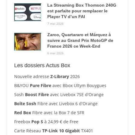
La Streaming Box Thomson 240G
est parfaite pour remplacer le
Player TV d’un FAI
7 mai 2026
Zarco, Quartararo et Márquez à
suivre au Grand Prix MotoGP de
France 2026 ce Week-End
6 mai 2026
Les dossiers Actus Box
Nouvelle adresse
Z-Library
2026
B&YOU
Pure Fibre
avec Bbox Ultym Bouygues
Sosh
Boost Fibre
avec Livebox 7SE d'Orange
Boîte Sosh
Fibre avec Livebox 6 d'Orange
Red Box
Fibre avec la Box 7 de SFR
Freebox
Pop S
à 24,99 € de Free
Carte Réseau
TP-Link 10 Gigabit
TX401