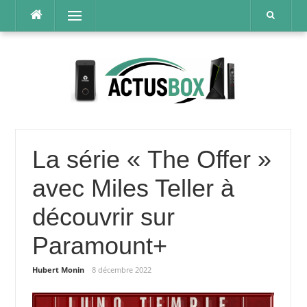
Aller
Menu
au
contenu
La série « The Offer »
avec Miles Teller à
découvrir sur
Paramount+
Hubert Monin
8 décembre 2022