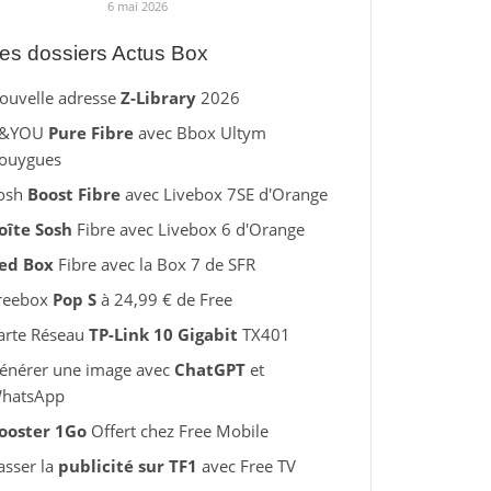
6 mai 2026
es dossiers Actus Box
ouvelle adresse
Z-Library
2026
&YOU
Pure Fibre
avec Bbox Ultym
ouygues
osh
Boost Fibre
avec Livebox 7SE d'Orange
oîte Sosh
Fibre avec Livebox 6 d'Orange
ed Box
Fibre avec la Box 7 de SFR
reebox
Pop S
à 24,99 € de Free
arte Réseau
TP-Link 10 Gigabit
TX401
énérer une image avec
ChatGPT
et
hatsApp
ooster 1Go
Offert chez Free Mobile
asser la
publicité sur TF1
avec Free TV