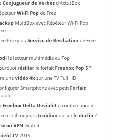
e
Conjugueur de Verbes
d'ActusBox
épéteur
Wi-Fi Pop
de Free
ackup
MultiBox avec Répéteur Wi-Fi Pop
ree
ree Proxy ou
Service de Résiliation
de Free
odi
le lecteur multimédia au Top
ourquoi
résilier
le forfait
Freebox Pop S
?
ire une
vidéo 4k
sur une TV Full HD
onfigurer Smartphone avec petit
Forfait
obile
a
Freebox Delta Devialet
à contre-courant
ree est-il toujours
trublion
ou sur le
déclin
?
roton VPN
Gratuit
hield TV
2019