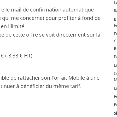
L
re le mail de confirmation automatique
R
ce qui me concerne) pour profiter à fond de
B
F
n illimité.
F
 de cette offre se voit directement sur la
?
K
€ (-3.33 € HT)
P
L
C
sible de rattacher son Forfait Mobile à une
M
inuer à bénéficier du même tarif.
L
F
P
S