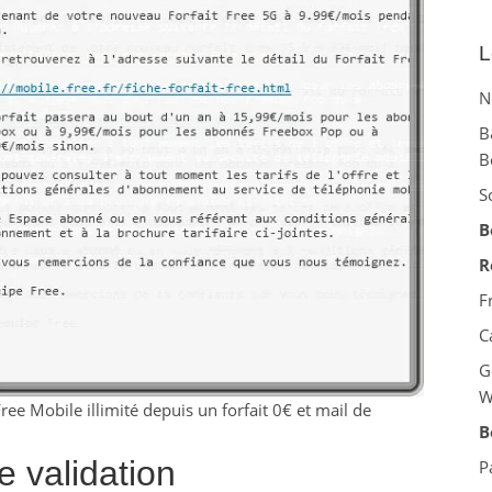
L
N
B
B
S
B
R
F
C
G
W
ee Mobile illimité depuis un forfait 0€ et mail de
B
e validation
P