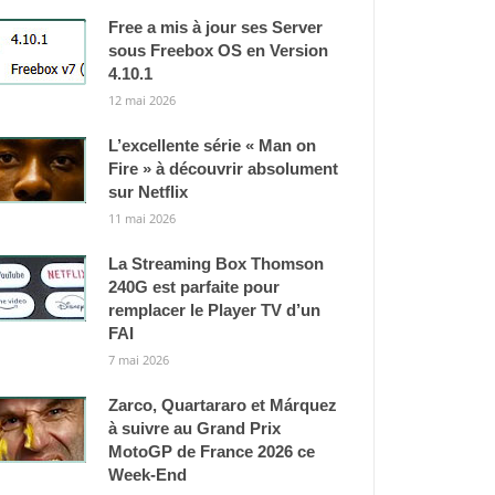
Free a mis à jour ses Server
sous Freebox OS en Version
4.10.1
12 mai 2026
L’excellente série « Man on
Fire » à découvrir absolument
sur Netflix
11 mai 2026
La Streaming Box Thomson
240G est parfaite pour
remplacer le Player TV d’un
FAI
7 mai 2026
Zarco, Quartararo et Márquez
à suivre au Grand Prix
MotoGP de France 2026 ce
Week-End