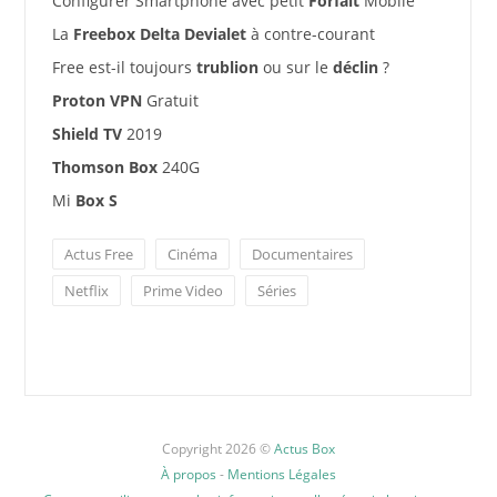
Configurer Smartphone avec petit
Forfait
Mobile
La
Freebox Delta Devialet
à contre-courant
Free est-il toujours
trublion
ou sur le
déclin
?
Proton VPN
Gratuit
Shield TV
2019
Thomson Box
240G
Mi
Box S
Actus Free
Cinéma
Documentaires
Netflix
Prime Video
Séries
Copyright 2026 ©
Actus Box
À propos
-
Mentions Légales