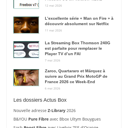
12 mai 2026
L’excellente série « Man on Fire » à
découvrir absolument sur Netflix
11 mai 2026
La Streaming Box Thomson 240G
est parfaite pour remplacer le
Player TV d’un FAI
7 mai 2026
Zarco, Quartararo et Márquez à
suivre au Grand Prix MotoGP de
France 2026 ce Week-End
6 mai 2026
Les dossiers Actus Box
Nouvelle adresse
Z-Library
2026
B&YOU
Pure Fibre
avec Bbox Ultym Bouygues
Sosh
Boost Fibre
avec Livebox 7SE d'Orange