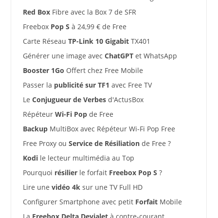
Red Box
Fibre avec la Box 7 de SFR
Freebox
Pop S
à 24,99 € de Free
Carte Réseau
TP-Link 10 Gigabit
TX401
Générer une image avec
ChatGPT
et WhatsApp
Booster 1Go
Offert chez Free Mobile
Passer la
publicité sur TF1
avec Free TV
Le
Conjugueur de Verbes
d'ActusBox
Répéteur
Wi-Fi Pop
de Free
Backup
MultiBox avec Répéteur Wi-Fi Pop Free
Free Proxy ou
Service de Résiliation
de Free ?
Kodi
le lecteur multimédia au Top
Pourquoi
résilier
le forfait
Freebox Pop S
?
Lire une
vidéo 4k
sur une TV Full HD
Configurer Smartphone avec petit
Forfait
Mobile
La
Freebox Delta Devialet
à contre-courant