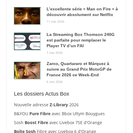
L’excellente série « Man on Fire » à
découvrir absolument sur Netflix
11 mai 2026
La Streaming Box Thomson 240G
est parfaite pour remplacer le
Player TV d’un FAI
7 mai 2026
Zarco, Quartararo et Márquez à
suivre au Grand Prix MotoGP de
France 2026 ce Week-End
6 mai 2026
Les dossiers Actus Box
Nouvelle adresse
Z-Library
2026
B&YOU
Pure Fibre
avec Bbox Ultym Bouygues
Sosh
Boost Fibre
avec Livebox 7SE d'Orange
Boîte Sosh
Fibre avec Livebox 6 d'Orange