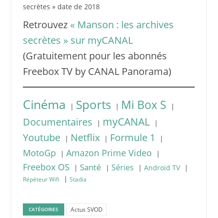
secrètes » date de 2018
Retrouvez
« Manson : les archives
secrètes » sur myCANAL
(Gratuitement pour les abonnés
Freebox TV by CANAL Panorama)
Cinéma
Sports
Mi Box S
|
|
|
myCANAL
Documentaires
|
|
Youtube
Netflix
Formule 1
|
|
|
MotoGp
Amazon Prime Video
|
|
Freebox OS
Santé
Séries
|
|
|
|
Android TV
|
Répéteur Wifi
Stadia
Actus SVOD
CATÉGORIES