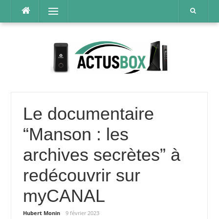
Aller
Menu
au
contenu
Le documentaire
“Manson : les
archives secrètes” à
redécouvrir sur
myCANAL
Hubert Monin
9 février 2023