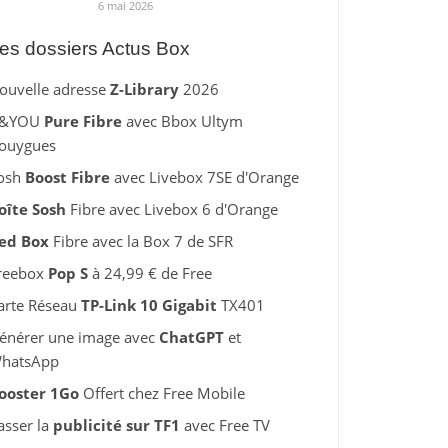
6 mai 2026
es dossiers Actus Box
ouvelle adresse
Z-Library
2026
&YOU
Pure Fibre
avec Bbox Ultym
ouygues
osh
Boost Fibre
avec Livebox 7SE d'Orange
oîte Sosh
Fibre avec Livebox 6 d'Orange
ed Box
Fibre avec la Box 7 de SFR
reebox
Pop S
à 24,99 € de Free
arte Réseau
TP-Link 10 Gigabit
TX401
énérer une image avec
ChatGPT
et
hatsApp
ooster 1Go
Offert chez Free Mobile
asser la
publicité sur TF1
avec Free TV