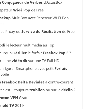
e
Conjugueur de Verbes
d'ActusBox
épéteur
Wi-Fi Pop
de Free
ackup
MultiBox avec Répéteur Wi-Fi Pop
ree
ree Proxy ou
Service de Résiliation
de Free
odi
le lecteur multimédia au Top
ourquoi
résilier
le forfait
Freebox Pop S
?
ire une
vidéo 4k
sur une TV Full HD
onfigurer Smartphone avec petit
Forfait
obile
a
Freebox Delta Devialet
à contre-courant
ree est-il toujours
trublion
ou sur le
déclin
?
roton VPN
Gratuit
hield TV
2019