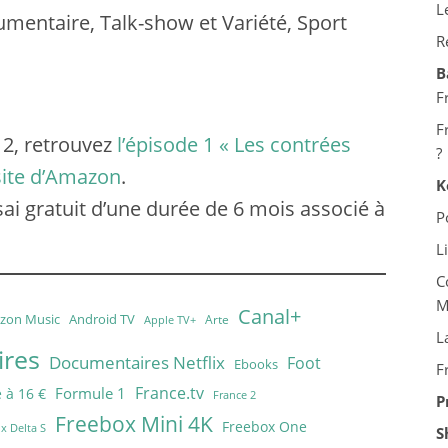
L
mentaire, Talk-show et Variété, Sport
R
B
F
F
e 2, retrouvez
l’épisode 1 « Les contrées
?
site d’Amazon
.
K
sai gratuit d’une durée de 6 mois associé à
P
L
C
M
Canal+
zon Music
Android TV
Arte
Apple TV+
L
res
Documentaires Netflix
Foot
Ebooks
F
France.tv
Formule 1
 à 16 €
France 2
P
Freebox Mini 4K
Freebox One
x Delta S
S