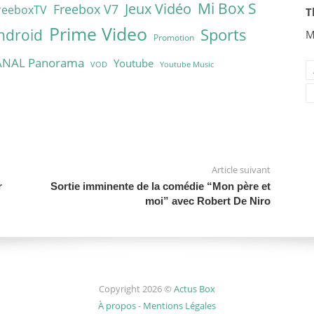
Mi Box S
Jeux Vidéo
Freebox V7
reeboxTV
T
Prime Video
Sports
ndroid
M
Promotion
ANAL Panorama
Youtube
VOD
Youtube Music
Article suivant
r
Sortie imminente de la comédie “Mon père et
moi” avec Robert De Niro
Copyright 2026 ©
Actus Box
À propos
-
Mentions Légales