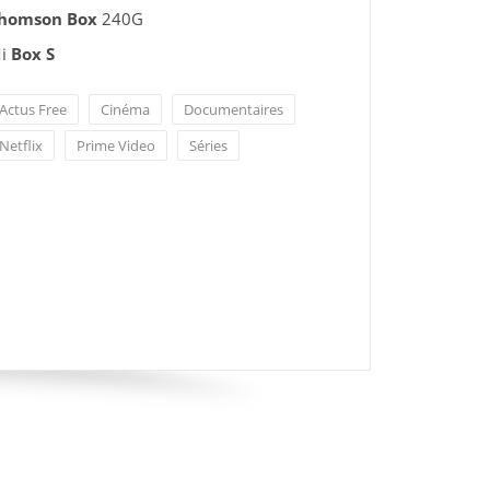
homson Box
240G
i
Box S
Actus Free
Cinéma
Documentaires
Netflix
Prime Video
Séries