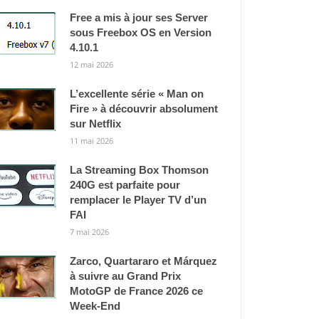
Free a mis à jour ses Server
sous Freebox OS en Version
4.10.1
12 mai 2026
L’excellente série « Man on
Fire » à découvrir absolument
sur Netflix
11 mai 2026
La Streaming Box Thomson
240G est parfaite pour
remplacer le Player TV d’un
FAI
7 mai 2026
Zarco, Quartararo et Márquez
à suivre au Grand Prix
MotoGP de France 2026 ce
Week-End