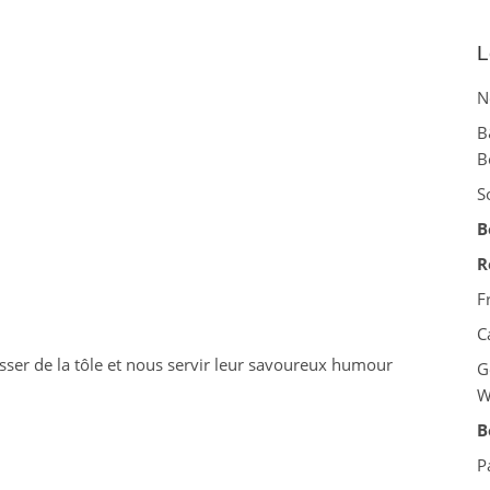
L
N
B
B
S
B
R
F
C
isser de la tôle et nous servir leur savoureux humour
G
W
B
P