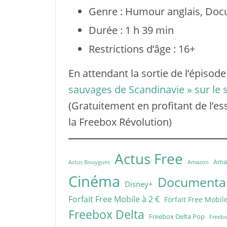
Genre : Humour anglais, Docu
Durée : 1 h 39 min
Restrictions d’âge : 16+
En attendant la sortie de l’épisod
sauvages de Scandinavie » sur le 
(Gratuitement en profitant de l’es
la Freebox Révolution)
Actus Free
Ama
Actus Bouygues
Amazon
Cinéma
Documentai
Disney+
Forfait Free Mobile à 2 €
Forfait Free Mobile
Freebox Delta
Freebox Delta Pop
Freebo