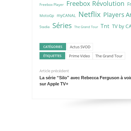
Freebox Révolution
F
Freebox Player
Netflix
Players A
myCANAL
MotoGp
Séries
Tnt
TV by C
Stadia
The Grand Tour
Actus SVOD
CATÉGORIES
Prime Video
The Grand Tour
ÉTIQUETTES
Article précédent
La série “Silo” avec Rebecca Ferguson à voi
sur Apple TV+