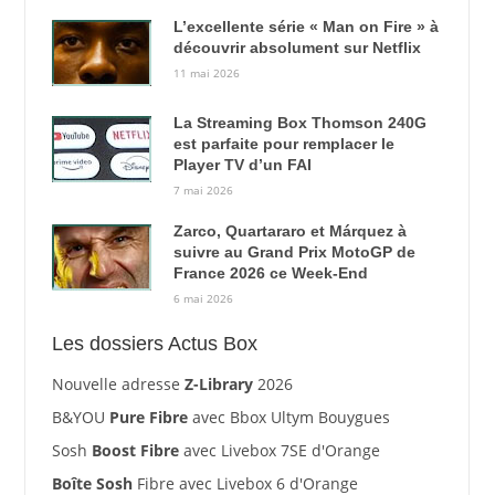
L’excellente série « Man on Fire » à
découvrir absolument sur Netflix
11 mai 2026
La Streaming Box Thomson 240G
est parfaite pour remplacer le
Player TV d’un FAI
7 mai 2026
Zarco, Quartararo et Márquez à
suivre au Grand Prix MotoGP de
France 2026 ce Week-End
6 mai 2026
Les dossiers Actus Box
Nouvelle adresse
Z-Library
2026
B&YOU
Pure Fibre
avec Bbox Ultym Bouygues
Sosh
Boost Fibre
avec Livebox 7SE d'Orange
Boîte Sosh
Fibre avec Livebox 6 d'Orange