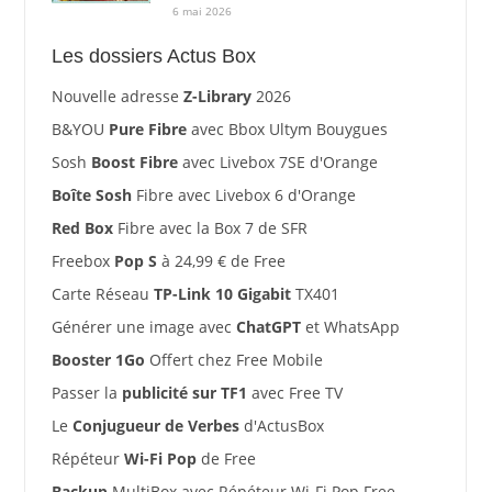
6 mai 2026
Les dossiers Actus Box
Nouvelle adresse
Z-Library
2026
B&YOU
Pure Fibre
avec Bbox Ultym Bouygues
Sosh
Boost Fibre
avec Livebox 7SE d'Orange
Boîte Sosh
Fibre avec Livebox 6 d'Orange
Red Box
Fibre avec la Box 7 de SFR
Freebox
Pop S
à 24,99 € de Free
Carte Réseau
TP-Link 10 Gigabit
TX401
Générer une image avec
ChatGPT
et WhatsApp
Booster 1Go
Offert chez Free Mobile
Passer la
publicité sur TF1
avec Free TV
Le
Conjugueur de Verbes
d'ActusBox
Répéteur
Wi-Fi Pop
de Free
Backup
MultiBox avec Répéteur Wi-Fi Pop Free