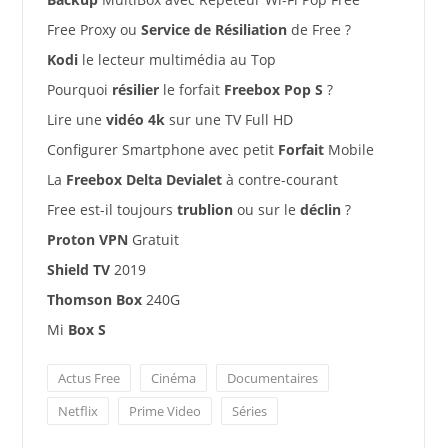
Free Proxy ou
Service de Résiliation
de Free ?
Kodi
le lecteur multimédia au Top
Pourquoi
résilier
le forfait
Freebox Pop S
?
Lire une
vidéo 4k
sur une TV Full HD
Configurer Smartphone avec petit
Forfait
Mobile
La
Freebox Delta Devialet
à contre-courant
Free est-il toujours
trublion
ou sur le
déclin
?
Proton VPN
Gratuit
Shield TV
2019
Thomson Box
240G
Mi
Box S
Actus Free
Cinéma
Documentaires
Netflix
Prime Video
Séries