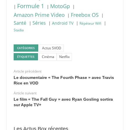
Formule 1
MotoGp
|
|
|
Freebox OS
Amazon Prime Video
|
|
Santé
Séries
|
|
|
|
Android TV
Répéteur Wifi
Stadia
Actus SVOD
CATÉGORIES
Cinéma
Netflix
ÉTIQUETTES
Article précédent
Le documentaire « The Fourth Phase » avec Travis
Rice en VOD
Article suivant
Le film « The Fall Guy » avec Ryan Gosling sortira
sur Apple TV+
Les Actus Box récentes