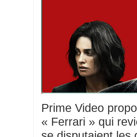
Prime Video propo
« Ferrari » qui rev
se disputaient les