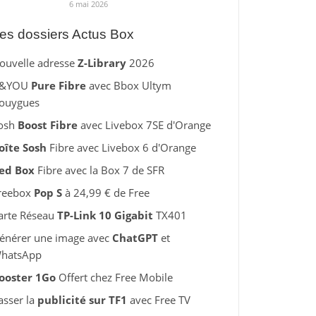
6 mai 2026
es dossiers Actus Box
ouvelle adresse
Z-Library
2026
&YOU
Pure Fibre
avec Bbox Ultym
ouygues
osh
Boost Fibre
avec Livebox 7SE d'Orange
oîte Sosh
Fibre avec Livebox 6 d'Orange
ed Box
Fibre avec la Box 7 de SFR
reebox
Pop S
à 24,99 € de Free
arte Réseau
TP-Link 10 Gigabit
TX401
énérer une image avec
ChatGPT
et
hatsApp
ooster 1Go
Offert chez Free Mobile
asser la
publicité sur TF1
avec Free TV