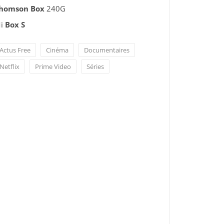
homson Box
240G
i
Box S
Actus Free
Cinéma
Documentaires
Netflix
Prime Video
Séries