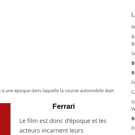
L
N
B
B
S
B
R
F
e à une époque dans laquelle la course automobile était
C
G
Ferrari
W
B
Le film est donc d’époque et les
P
acteurs incarnent leurs