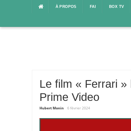
Aller
À PROPOS
FAI
BOX TV
au
contenu
Le film « Ferrari »
Prime Video
Hubert Monin
6 février 2024