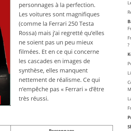
L
personnages à la perfection.
R
Les voitures sont magnifiques
B
(comme la Ferrari 250 Testa
F
Rossa) mais j’ai regretté qu’elles
F
ne soient pas un peu mieux
?
filmées. Et en ce qui concerne
K
les cascades en images de
P
synthèse, elles manquent
L
nettement de réalisme. Ce qui
C
n’empêche pas « Ferrari » d’être
M
très réussi.
L
F
P
S
Personnage