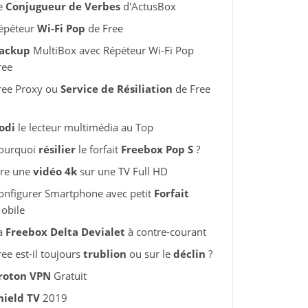
e
Conjugueur de Verbes
d'ActusBox
épéteur
Wi-Fi Pop
de Free
ackup
MultiBox avec Répéteur Wi-Fi Pop
ree
ree Proxy ou
Service de Résiliation
de Free
odi
le lecteur multimédia au Top
ourquoi
résilier
le forfait
Freebox Pop S
?
ire une
vidéo 4k
sur une TV Full HD
onfigurer Smartphone avec petit
Forfait
obile
a
Freebox Delta Devialet
à contre-courant
ree est-il toujours
trublion
ou sur le
déclin
?
roton VPN
Gratuit
hield TV
2019