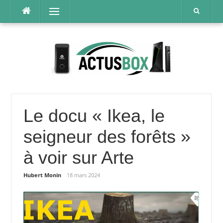
Aller
Menu
au
contenu
Le docu « Ikea, le
seigneur des forêts »
à voir sur Arte
Hubert Monin
18 mars 2024