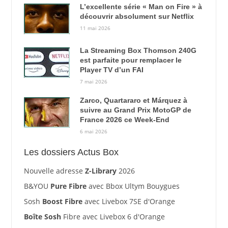
L’excellente série « Man on Fire » à
découvrir absolument sur Netflix
11 mai 2026
La Streaming Box Thomson 240G
est parfaite pour remplacer le
Player TV d’un FAI
7 mai 2026
Zarco, Quartararo et Márquez à
suivre au Grand Prix MotoGP de
France 2026 ce Week-End
6 mai 2026
Les dossiers Actus Box
Nouvelle adresse
Z-Library
2026
B&YOU
Pure Fibre
avec Bbox Ultym Bouygues
Sosh
Boost Fibre
avec Livebox 7SE d'Orange
Boîte Sosh
Fibre avec Livebox 6 d'Orange