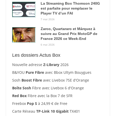
La Streaming Box Thomson 240G
est parfaite pour remplacer le
Player TV d’un FAI
7 mai 2026
Zarco, Quartararo et Márquez à
suivre au Grand Prix MotoGP de
France 2026 ce Week-End
6 mai 2026
Les dossiers Actus Box
Nouvelle adresse
Z-Library
2026
B&YOU
Pure Fibre
avec Bbox Ultym Bouygues
Sosh
Boost Fibre
avec Livebox 7SE d'Orange
Boîte Sosh
Fibre avec Livebox 6 d'Orange
Red Box
Fibre avec la Box 7 de SFR
Freebox
Pop S
à 24,99 € de Free
Carte Réseau
TP-Link 10 Gigabit
TX401