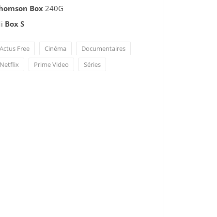
homson Box
240G
i
Box S
Actus Free
Cinéma
Documentaires
Netflix
Prime Video
Séries