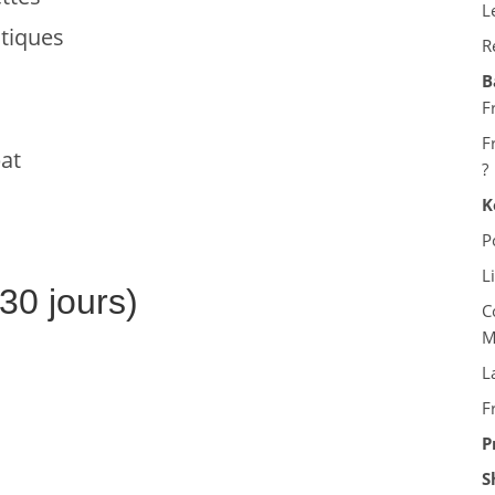
L
stiques
R
B
F
F
at
?
K
P
L
30 jours)
C
M
L
F
P
S