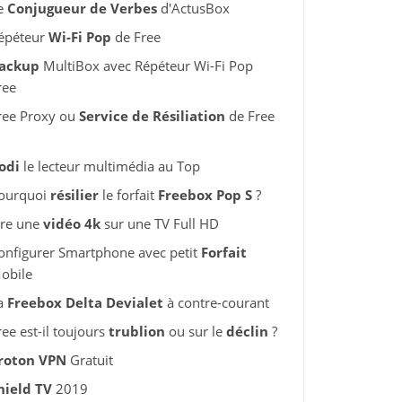
e
Conjugueur de Verbes
d'ActusBox
épéteur
Wi-Fi Pop
de Free
ackup
MultiBox avec Répéteur Wi-Fi Pop
ree
ree Proxy ou
Service de Résiliation
de Free
odi
le lecteur multimédia au Top
ourquoi
résilier
le forfait
Freebox Pop S
?
ire une
vidéo 4k
sur une TV Full HD
onfigurer Smartphone avec petit
Forfait
obile
a
Freebox Delta Devialet
à contre-courant
ree est-il toujours
trublion
ou sur le
déclin
?
roton VPN
Gratuit
hield TV
2019