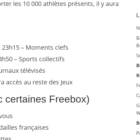
er les 10 000 athlètes présents, il y aura
L
N
B
B
’à 23h15 – Moments clefs
S
3h50 – Sports collectifs
B
rnaux télévisés
R
ra accès au reste des Jeux
F
C
c certaines Freebox)
G
W
-vous
B
ailles françaises
P
ttes