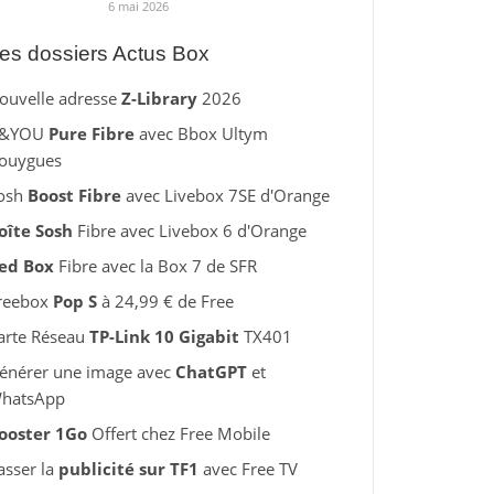
6 mai 2026
es dossiers Actus Box
ouvelle adresse
Z-Library
2026
&YOU
Pure Fibre
avec Bbox Ultym
ouygues
osh
Boost Fibre
avec Livebox 7SE d'Orange
oîte Sosh
Fibre avec Livebox 6 d'Orange
ed Box
Fibre avec la Box 7 de SFR
reebox
Pop S
à 24,99 € de Free
arte Réseau
TP-Link 10 Gigabit
TX401
énérer une image avec
ChatGPT
et
hatsApp
ooster 1Go
Offert chez Free Mobile
asser la
publicité sur TF1
avec Free TV