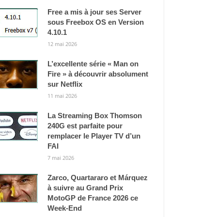
Free a mis à jour ses Server
sous Freebox OS en Version
4.10.1
12 mai 2026
L’excellente série « Man on
Fire » à découvrir absolument
sur Netflix
11 mai 2026
La Streaming Box Thomson
240G est parfaite pour
remplacer le Player TV d’un
FAI
7 mai 2026
Zarco, Quartararo et Márquez
à suivre au Grand Prix
MotoGP de France 2026 ce
Week-End