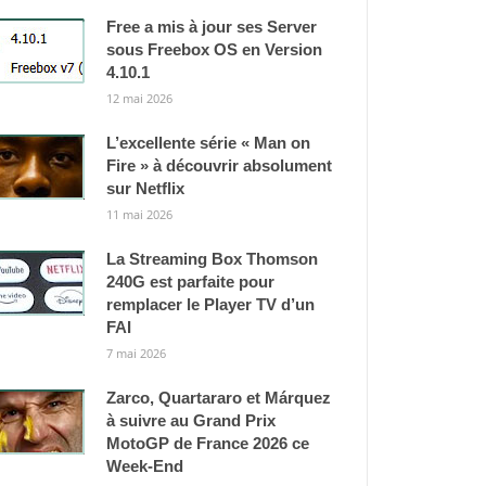
Free a mis à jour ses Server
sous Freebox OS en Version
4.10.1
12 mai 2026
L’excellente série « Man on
Fire » à découvrir absolument
sur Netflix
11 mai 2026
La Streaming Box Thomson
240G est parfaite pour
remplacer le Player TV d’un
FAI
7 mai 2026
Zarco, Quartararo et Márquez
à suivre au Grand Prix
MotoGP de France 2026 ce
Week-End