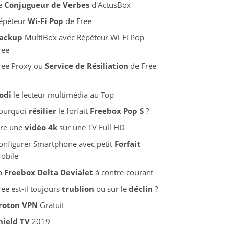
e
Conjugueur de Verbes
d'ActusBox
épéteur
Wi-Fi Pop
de Free
ackup
MultiBox avec Répéteur Wi-Fi Pop
ree
ree Proxy ou
Service de Résiliation
de Free
odi
le lecteur multimédia au Top
ourquoi
résilier
le forfait
Freebox Pop S
?
ire une
vidéo 4k
sur une TV Full HD
onfigurer Smartphone avec petit
Forfait
obile
a
Freebox Delta Devialet
à contre-courant
ree est-il toujours
trublion
ou sur le
déclin
?
roton VPN
Gratuit
hield TV
2019