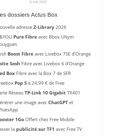
6 mai 2026
es dossiers Actus Box
ouvelle adresse
Z-Library
2026
&YOU
Pure Fibre
avec Bbox Ultym
ouygues
osh
Boost Fibre
avec Livebox 7SE d'Orange
oîte Sosh
Fibre avec Livebox 6 d'Orange
ed Box
Fibre avec la Box 7 de SFR
reebox
Pop S
à 24,99 € de Free
arte Réseau
TP-Link 10 Gigabit
TX401
énérer une image avec
ChatGPT
et
hatsApp
ooster 1Go
Offert chez Free Mobile
asser la
publicité sur TF1
avec Free TV