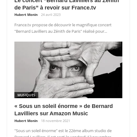
Le concert “Bernard Lavilliers au Zénith
de Paris” à revoir sur France.tv
Hubert Monin
24 avril 2023
France.tv propose de découvrir le magnifique concert
"Bernard Lavilliers au Zénith de Paris" réalisé pour...
MUSIQUES
« Sous un soleil énorme » de Bernard
Lavilliers sur Amazon Music
Hubert Monin
18 novembre 2021
"Sous un soleil énorme" est le 22ème album studio de
Bernard Lavilliers. Il est sorti le vendredi 12 novembre