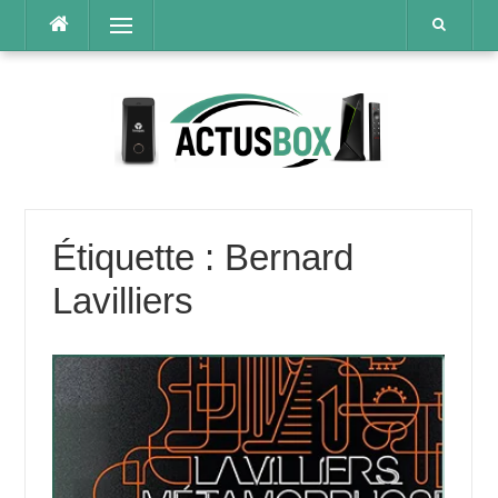
Aller
Menu
au
contenu
Étiquette :
Bernard
Lavilliers