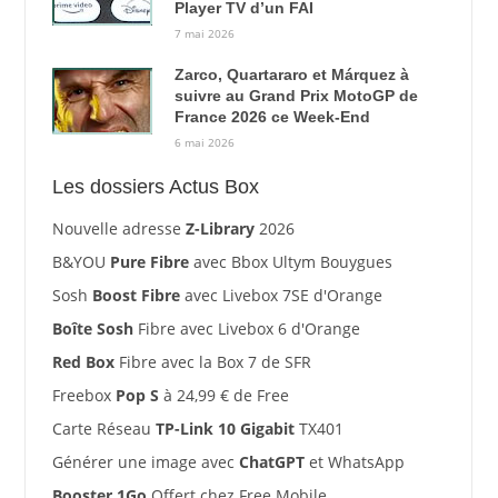
Player TV d’un FAI
7 mai 2026
Zarco, Quartararo et Márquez à
suivre au Grand Prix MotoGP de
France 2026 ce Week-End
6 mai 2026
Les dossiers Actus Box
Nouvelle adresse
Z-Library
2026
B&YOU
Pure Fibre
avec Bbox Ultym Bouygues
Sosh
Boost Fibre
avec Livebox 7SE d'Orange
Boîte Sosh
Fibre avec Livebox 6 d'Orange
Red Box
Fibre avec la Box 7 de SFR
Freebox
Pop S
à 24,99 € de Free
Carte Réseau
TP-Link 10 Gigabit
TX401
Générer une image avec
ChatGPT
et WhatsApp
Booster 1Go
Offert chez Free Mobile