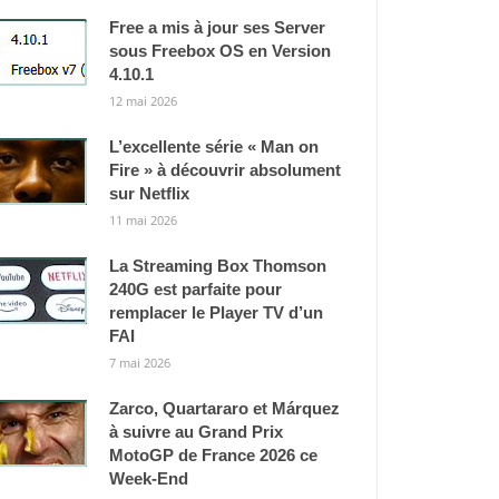
Free a mis à jour ses Server
sous Freebox OS en Version
4.10.1
12 mai 2026
L’excellente série « Man on
Fire » à découvrir absolument
sur Netflix
11 mai 2026
La Streaming Box Thomson
240G est parfaite pour
remplacer le Player TV d’un
FAI
7 mai 2026
Zarco, Quartararo et Márquez
à suivre au Grand Prix
MotoGP de France 2026 ce
Week-End