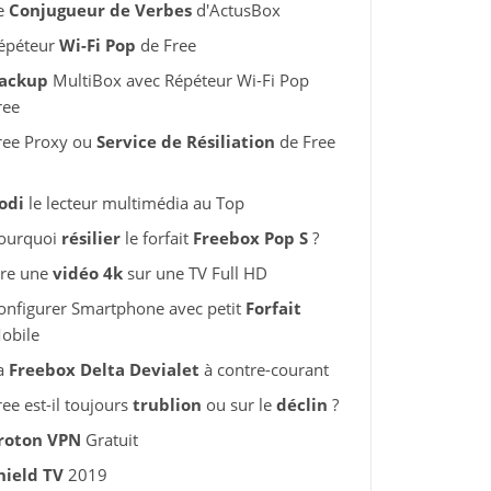
e
Conjugueur de Verbes
d'ActusBox
épéteur
Wi-Fi Pop
de Free
ackup
MultiBox avec Répéteur Wi-Fi Pop
ree
ree Proxy ou
Service de Résiliation
de Free
odi
le lecteur multimédia au Top
ourquoi
résilier
le forfait
Freebox Pop S
?
ire une
vidéo 4k
sur une TV Full HD
onfigurer Smartphone avec petit
Forfait
obile
a
Freebox Delta Devialet
à contre-courant
ree est-il toujours
trublion
ou sur le
déclin
?
roton VPN
Gratuit
hield TV
2019