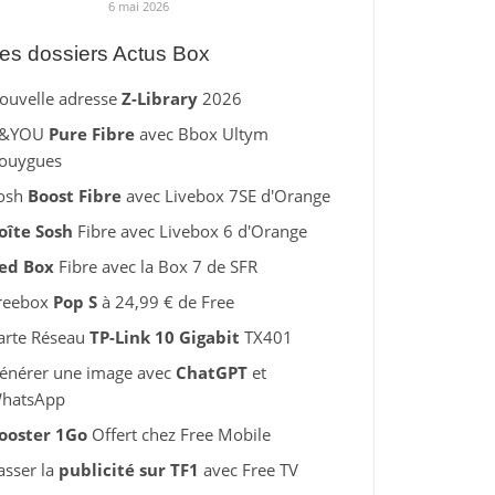
6 mai 2026
es dossiers Actus Box
ouvelle adresse
Z-Library
2026
&YOU
Pure Fibre
avec Bbox Ultym
ouygues
osh
Boost Fibre
avec Livebox 7SE d'Orange
oîte Sosh
Fibre avec Livebox 6 d'Orange
ed Box
Fibre avec la Box 7 de SFR
reebox
Pop S
à 24,99 € de Free
arte Réseau
TP-Link 10 Gigabit
TX401
énérer une image avec
ChatGPT
et
hatsApp
ooster 1Go
Offert chez Free Mobile
asser la
publicité sur TF1
avec Free TV