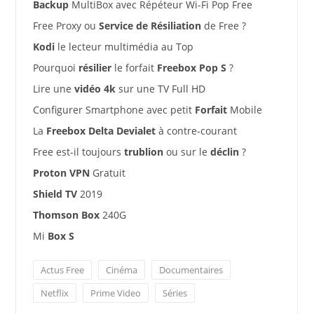
Backup
MultiBox avec Répéteur Wi-Fi Pop Free
Free Proxy ou
Service de Résiliation
de Free ?
Kodi
le lecteur multimédia au Top
Pourquoi
résilier
le forfait
Freebox Pop S
?
Lire une
vidéo 4k
sur une TV Full HD
Configurer Smartphone avec petit
Forfait
Mobile
La
Freebox Delta Devialet
à contre-courant
Free est-il toujours
trublion
ou sur le
déclin
?
Proton VPN
Gratuit
Shield TV
2019
Thomson Box
240G
Mi
Box S
Actus Free
Cinéma
Documentaires
Netflix
Prime Video
Séries