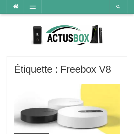
Aller
Menu
au
contenu
Étiquette :
Freebox V8