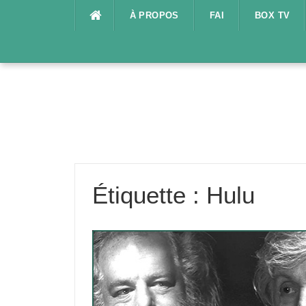
Aller
À PROPOS
FAI
BOX TV
au
contenu
Étiquette :
Hulu