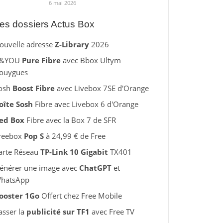
6 mai 2026
es dossiers Actus Box
ouvelle adresse
Z-Library
2026
&YOU
Pure Fibre
avec Bbox Ultym
ouygues
osh
Boost Fibre
avec Livebox 7SE d'Orange
oîte Sosh
Fibre avec Livebox 6 d'Orange
ed Box
Fibre avec la Box 7 de SFR
reebox
Pop S
à 24,99 € de Free
arte Réseau
TP-Link 10 Gigabit
TX401
énérer une image avec
ChatGPT
et
hatsApp
ooster 1Go
Offert chez Free Mobile
asser la
publicité sur TF1
avec Free TV