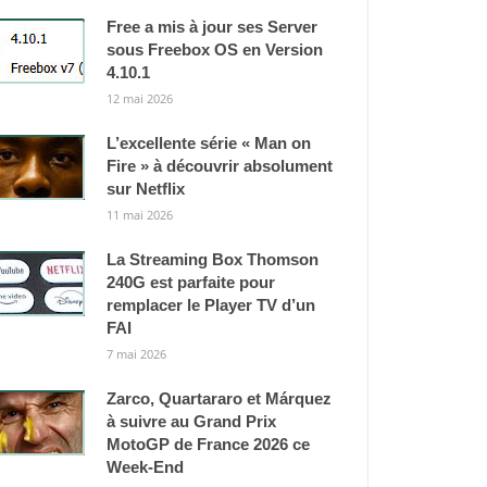
Free a mis à jour ses Server
sous Freebox OS en Version
4.10.1
12 mai 2026
L’excellente série « Man on
Fire » à découvrir absolument
sur Netflix
11 mai 2026
La Streaming Box Thomson
240G est parfaite pour
remplacer le Player TV d’un
FAI
7 mai 2026
Zarco, Quartararo et Márquez
à suivre au Grand Prix
MotoGP de France 2026 ce
Week-End