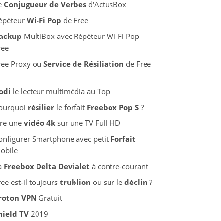
e
Conjugueur de Verbes
d'ActusBox
épéteur
Wi-Fi Pop
de Free
ackup
MultiBox avec Répéteur Wi-Fi Pop
ree
ree Proxy ou
Service de Résiliation
de Free
odi
le lecteur multimédia au Top
ourquoi
résilier
le forfait
Freebox Pop S
?
ire une
vidéo 4k
sur une TV Full HD
onfigurer Smartphone avec petit
Forfait
obile
a
Freebox Delta Devialet
à contre-courant
ree est-il toujours
trublion
ou sur le
déclin
?
roton VPN
Gratuit
hield TV
2019