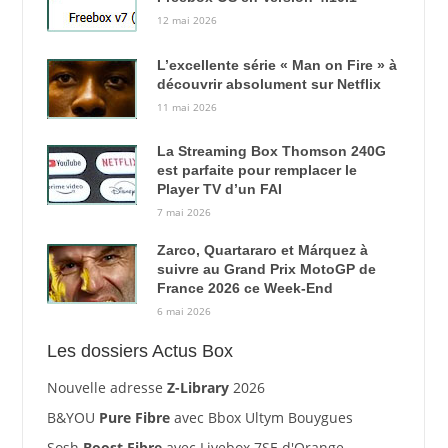
12 mai 2026
L’excellente série « Man on Fire » à
découvrir absolument sur Netflix
11 mai 2026
La Streaming Box Thomson 240G
est parfaite pour remplacer le
Player TV d’un FAI
7 mai 2026
Zarco, Quartararo et Márquez à
suivre au Grand Prix MotoGP de
France 2026 ce Week-End
6 mai 2026
Les dossiers Actus Box
Nouvelle adresse
Z-Library
2026
B&YOU
Pure Fibre
avec Bbox Ultym Bouygues
Sosh
Boost Fibre
avec Livebox 7SE d'Orange