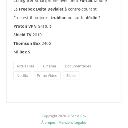
Configurer Smartphone avec petit
Forfait
Mobile
La
Freebox Delta Devialet
à contre-courant
Free est-il toujours
trublion
ou sur le
déclin
?
Proton VPN
Gratuit
Shield TV
2019
Thomson Box
240G
Mi
Box S
Actus Free
Cinéma
Documentaires
Netflix
Prime Video
Séries
Copyright 2026 ©
Actus Box
À propos
-
Mentions Légales