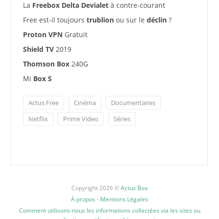
La
Freebox Delta Devialet
à contre-courant
Free est-il toujours
trublion
ou sur le
déclin
?
Proton VPN
Gratuit
Shield TV
2019
Thomson Box
240G
Mi
Box S
Actus Free
Cinéma
Documentaires
Netflix
Prime Video
Séries
Copyright 2026 ©
Actus Box
À propos
-
Mentions Légales
Comment utilisons-nous les informations collectées via les sites ou