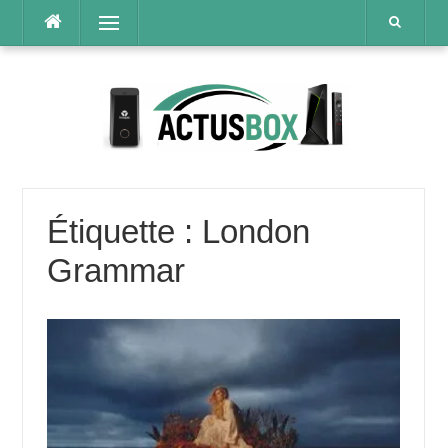
Aller
Menu
au
contenu
Étiquette :
London
Grammar