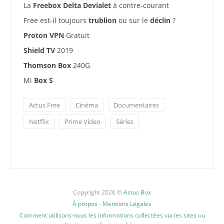
La
Freebox Delta Devialet
à contre-courant
Free est-il toujours
trublion
ou sur le
déclin
?
Proton VPN
Gratuit
Shield TV
2019
Thomson Box
240G
Mi
Box S
Actus Free
Cinéma
Documentaires
Netflix
Prime Video
Séries
Copyright 2026 ©
Actus Box
À propos
-
Mentions Légales
Comment utilisons-nous les informations collectées via les sites ou