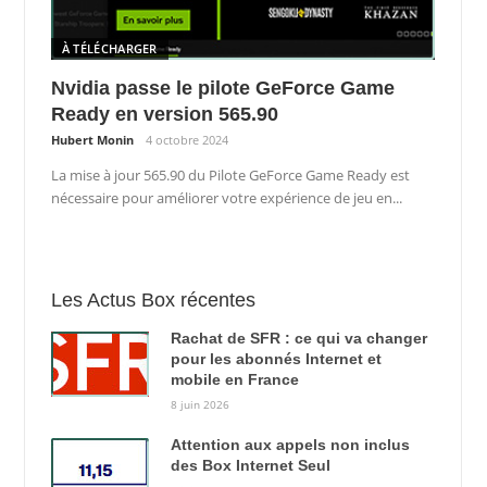
À TÉLÉCHARGER
Nvidia passe le pilote GeForce Game
Ready en version 565.90
Hubert Monin
4 octobre 2024
La mise à jour 565.90 du Pilote GeForce Game Ready est
nécessaire pour améliorer votre expérience de jeu en...
Les Actus Box récentes
Rachat de SFR : ce qui va changer
pour les abonnés Internet et
mobile en France
8 juin 2026
Attention aux appels non inclus
des Box Internet Seul