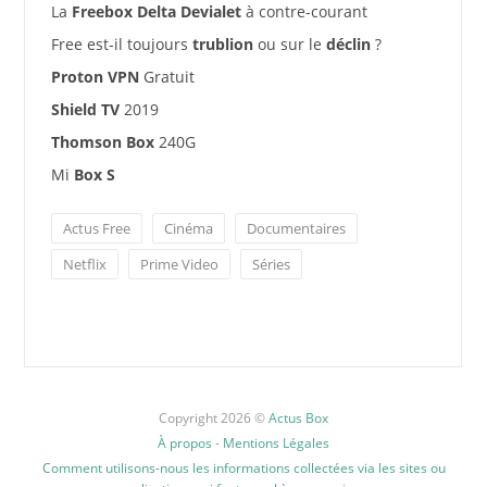
La
Freebox Delta Devialet
à contre-courant
Free est-il toujours
trublion
ou sur le
déclin
?
Proton VPN
Gratuit
Shield TV
2019
Thomson Box
240G
Mi
Box S
Actus Free
Cinéma
Documentaires
Netflix
Prime Video
Séries
Copyright 2026 ©
Actus Box
À propos
-
Mentions Légales
Comment utilisons-nous les informations collectées via les sites ou