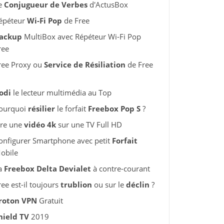
e
Conjugueur de Verbes
d'ActusBox
épéteur
Wi-Fi Pop
de Free
ackup
MultiBox avec Répéteur Wi-Fi Pop
ree
ree Proxy ou
Service de Résiliation
de Free
odi
le lecteur multimédia au Top
ourquoi
résilier
le forfait
Freebox Pop S
?
ire une
vidéo 4k
sur une TV Full HD
onfigurer Smartphone avec petit
Forfait
obile
a
Freebox Delta Devialet
à contre-courant
ree est-il toujours
trublion
ou sur le
déclin
?
roton VPN
Gratuit
hield TV
2019