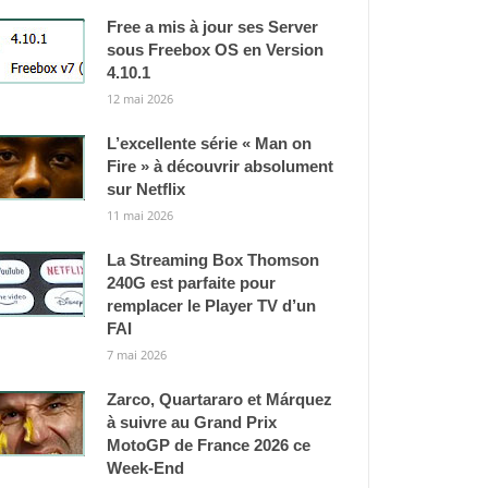
Free a mis à jour ses Server
sous Freebox OS en Version
4.10.1
12 mai 2026
L’excellente série « Man on
Fire » à découvrir absolument
sur Netflix
11 mai 2026
La Streaming Box Thomson
240G est parfaite pour
remplacer le Player TV d’un
FAI
7 mai 2026
Zarco, Quartararo et Márquez
à suivre au Grand Prix
MotoGP de France 2026 ce
Week-End