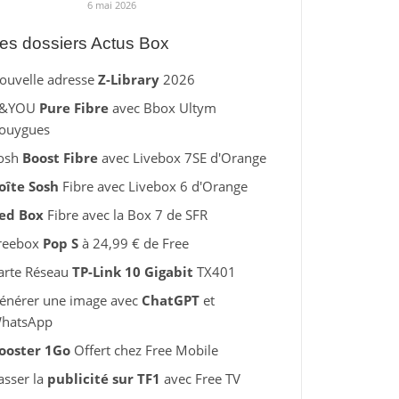
6 mai 2026
es dossiers Actus Box
ouvelle adresse
Z-Library
2026
&YOU
Pure Fibre
avec Bbox Ultym
ouygues
osh
Boost Fibre
avec Livebox 7SE d'Orange
oîte Sosh
Fibre avec Livebox 6 d'Orange
ed Box
Fibre avec la Box 7 de SFR
reebox
Pop S
à 24,99 € de Free
arte Réseau
TP-Link 10 Gigabit
TX401
énérer une image avec
ChatGPT
et
hatsApp
ooster 1Go
Offert chez Free Mobile
asser la
publicité sur TF1
avec Free TV