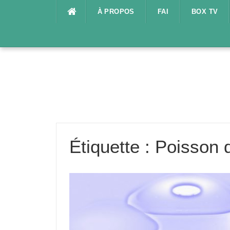
Aller
À PROPOS
FAI
BOX TV
au
contenu
Étiquette :
Poisson d