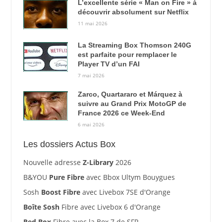
L’excellente série « Man on Fire » à
découvrir absolument sur Netflix
11 mai 2026
La Streaming Box Thomson 240G
est parfaite pour remplacer le
Player TV d’un FAI
7 mai 2026
Zarco, Quartararo et Márquez à
suivre au Grand Prix MotoGP de
France 2026 ce Week-End
6 mai 2026
Les dossiers Actus Box
Nouvelle adresse
Z-Library
2026
B&YOU
Pure Fibre
avec Bbox Ultym Bouygues
Sosh
Boost Fibre
avec Livebox 7SE d'Orange
Boîte Sosh
Fibre avec Livebox 6 d'Orange
Red Box
Fibre avec la Box 7 de SFR