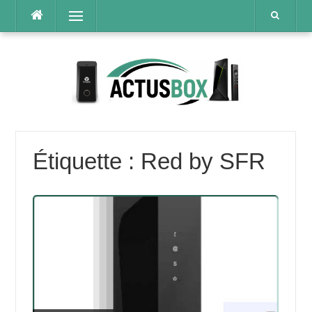
Aller
Menu
au
contenu
Étiquette :
Red by SFR