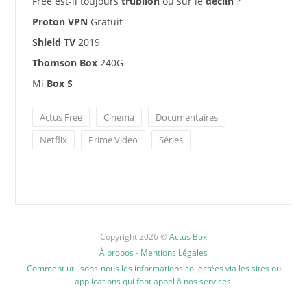
Free est-il toujours
trublion
ou sur le
déclin
?
Proton VPN
Gratuit
Shield TV
2019
Thomson Box
240G
Mi
Box S
Actus Free
Cinéma
Documentaires
Netflix
Prime Video
Séries
Copyright 2026 ©
Actus Box
À propos
-
Mentions Légales
Comment utilisons-nous les informations collectées via les sites ou
applications qui font appel à nos services.