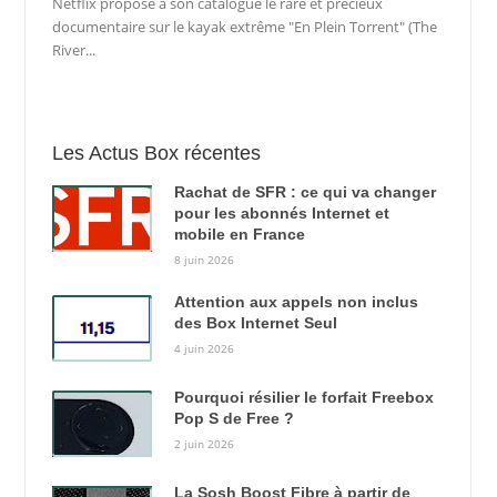
Netflix propose à son catalogue le rare et précieux
documentaire sur le kayak extrême "En Plein Torrent" (The
River...
Les Actus Box récentes
Rachat de SFR : ce qui va changer
pour les abonnés Internet et
mobile en France
8 juin 2026
Attention aux appels non inclus
des Box Internet Seul
4 juin 2026
Pourquoi résilier le forfait Freebox
Pop S de Free ?
2 juin 2026
La Sosh Boost Fibre à partir de