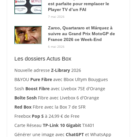
est parfaite pour remplacer le
Player TV d’un FAI
7 mai 2026
Zarco, Quartararo et Márquez à
suivre au Grand Prix MotoGP de
France 2026 ce Week-End
6 mai 2026
Les dossiers Actus Box
Nouvelle adresse
Z-Library
2026
B&YOU
Pure Fibre
avec Bbox Ultym Bouygues
Sosh
Boost Fibre
avec Livebox 7SE d'Orange
Boîte Sosh
Fibre avec Livebox 6 d'Orange
Red Box
Fibre avec la Box 7 de SFR
Freebox
Pop S
à 24,99 € de Free
Carte Réseau
TP-Link 10 Gigabit
TX401
Générer une image avec
ChatGPT
et WhatsApp