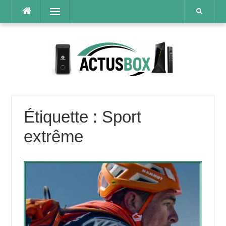
Aller
Menu
au
contenu
Étiquette :
Sport
extrême