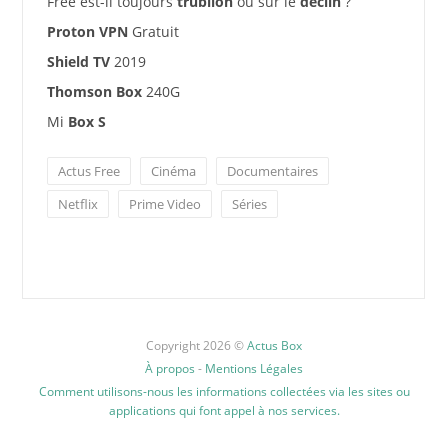
Free est-il toujours
trublion
ou sur le
déclin
?
Proton VPN
Gratuit
Shield TV
2019
Thomson Box
240G
Mi
Box S
Actus Free
Cinéma
Documentaires
Netflix
Prime Video
Séries
Copyright 2026 ©
Actus Box
À propos
-
Mentions Légales
Comment utilisons-nous les informations collectées via les sites ou
applications qui font appel à nos services.