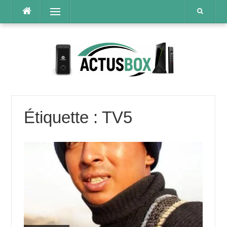
Aller
Menu
au
contenu
Étiquette :
TV5