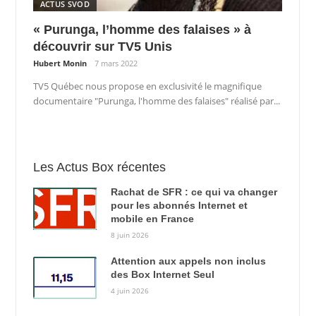
ACTUS SVOD
« Purunga, l’homme des falaises » à
découvrir sur TV5 Unis
Hubert Monin
7 mars 2022
TV5 Québec nous propose en exclusivité le magnifique
documentaire "Purunga, l'homme des falaises" réalisé par...
Les Actus Box récentes
Rachat de SFR : ce qui va changer
pour les abonnés Internet et
mobile en France
8 juin 2026
Attention aux appels non inclus
des Box Internet Seul
4 juin 2026