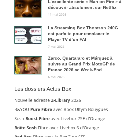
L’excellente série « Man on Fire » à
découvrir absolument sur Netflix
11 mai 2026
La Streaming Box Thomson 240G
est parfaite pour remplacer le
Player TV d’un FAI
7 mai 2026
Zarco, Quartararo et Márquez à
suivre au Grand Prix MotoGP de
France 2026 ce Week-End
6 mai 2026
Les dossiers Actus Box
Nouvelle adresse
Z-Library
2026
B&YOU
Pure Fibre
avec Bbox Ultym Bouygues
Sosh
Boost Fibre
avec Livebox 7SE d'Orange
Boîte Sosh
Fibre avec Livebox 6 d'Orange
Red Box
Fibre avec la Box 7 de SFR