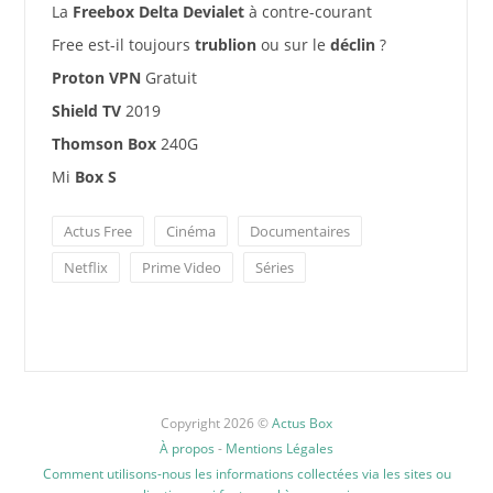
La
Freebox Delta Devialet
à contre-courant
Free est-il toujours
trublion
ou sur le
déclin
?
Proton VPN
Gratuit
Shield TV
2019
Thomson Box
240G
Mi
Box S
Actus Free
Cinéma
Documentaires
Netflix
Prime Video
Séries
Copyright 2026 ©
Actus Box
À propos
-
Mentions Légales
Comment utilisons-nous les informations collectées via les sites ou