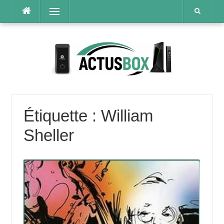
Aller
Menu
au
contenu
Étiquette :
William
Sheller