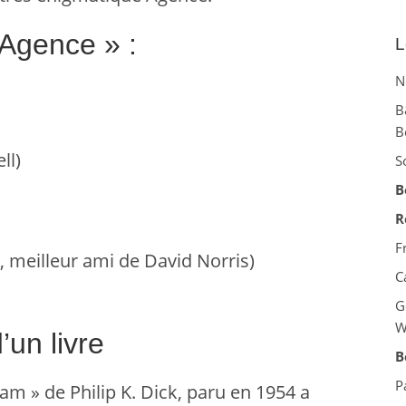
’Agence » :
L
N
B
B
ll)
S
B
R
F
, meilleur ami de David Norris)
C
G
W
’un livre
B
P
am » de Philip K. Dick, paru en 1954 a