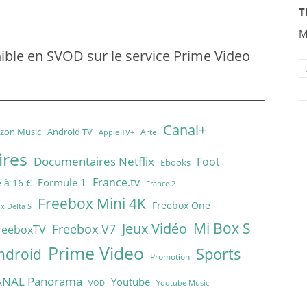
T
M
ible en SVOD sur le service Prime Video
Canal+
zon Music
Android TV
Arte
Apple TV+
res
Documentaires Netflix
Foot
Ebooks
France.tv
Formule 1
 à 16 €
France 2
Freebox Mini 4K
Freebox One
x Delta S
Mi Box S
Jeux Vidéo
Freebox V7
reeboxTV
Prime Video
Sports
ndroid
Promotion
ANAL Panorama
Youtube
VOD
Youtube Music