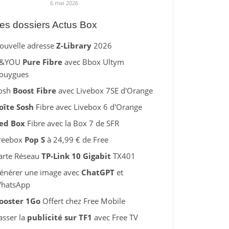
6 mai 2026
es dossiers Actus Box
ouvelle adresse
Z-Library
2026
&YOU
Pure Fibre
avec Bbox Ultym
ouygues
osh
Boost Fibre
avec Livebox 7SE d'Orange
oîte Sosh
Fibre avec Livebox 6 d'Orange
ed Box
Fibre avec la Box 7 de SFR
reebox
Pop S
à 24,99 € de Free
arte Réseau
TP-Link 10 Gigabit
TX401
énérer une image avec
ChatGPT
et
hatsApp
ooster 1Go
Offert chez Free Mobile
asser la
publicité sur TF1
avec Free TV