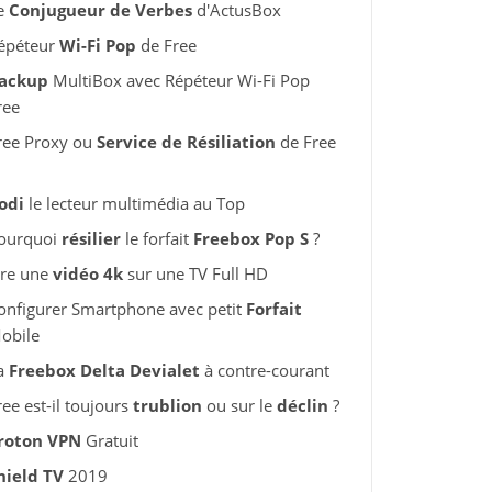
e
Conjugueur de Verbes
d'ActusBox
épéteur
Wi-Fi Pop
de Free
ackup
MultiBox avec Répéteur Wi-Fi Pop
ree
ree Proxy ou
Service de Résiliation
de Free
odi
le lecteur multimédia au Top
ourquoi
résilier
le forfait
Freebox Pop S
?
ire une
vidéo 4k
sur une TV Full HD
onfigurer Smartphone avec petit
Forfait
obile
a
Freebox Delta Devialet
à contre-courant
ree est-il toujours
trublion
ou sur le
déclin
?
roton VPN
Gratuit
hield TV
2019