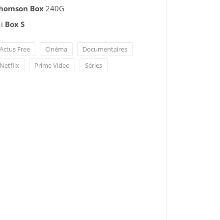
homson Box
240G
i
Box S
Actus Free
Cinéma
Documentaires
Netflix
Prime Video
Séries