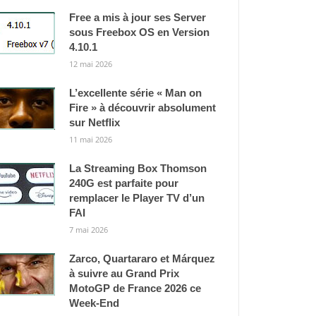
Free a mis à jour ses Server
sous Freebox OS en Version
4.10.1
12 mai 2026
L’excellente série « Man on
Fire » à découvrir absolument
sur Netflix
11 mai 2026
La Streaming Box Thomson
240G est parfaite pour
remplacer le Player TV d’un
FAI
7 mai 2026
Zarco, Quartararo et Márquez
à suivre au Grand Prix
MotoGP de France 2026 ce
Week-End