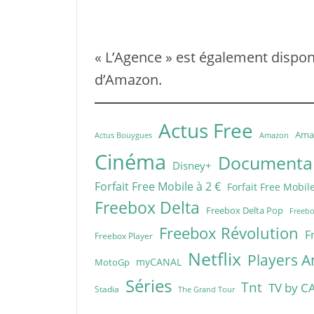
« L’Agence » est également dispon
d’Amazon.
Actus Free
Ama
Actus Bouygues
Amazon
Cinéma
Documentai
Disney+
Forfait Free Mobile à 2 €
Forfait Free Mobile
Freebox Delta
Freebox Delta Pop
Freebo
Freebox Révolution
F
Freebox Player
Netflix
Players A
myCANAL
MotoGp
Séries
Tnt
TV by C
Stadia
The Grand Tour