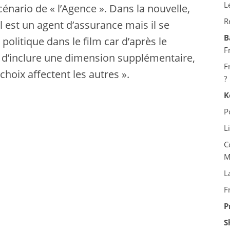
L
cénario de « l’Agence ». Dans la nouvelle,
R
l est un agent d’assurance mais il se
B
litique dans le film car d’après le
F
et d’inclure une dimension supplémentaire,
F
choix affectent les autres ».
?
K
P
L
C
M
L
F
P
S