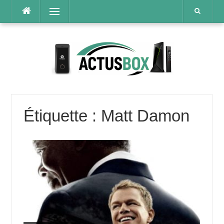
Aller
Menu
au
contenu
Étiquette :
Matt Damon