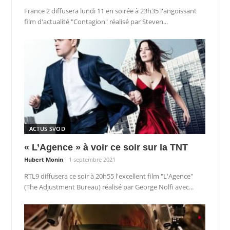
France 2 diffusera lundi 11 en soirée à 23h35 l'angoissant
film d'actualité "Contagion" réalisé par Steven...
ACTUS SVOD
« L’Agence » à voir ce soir sur la TNT
Hubert Monin
1 septembre 2021
RTL9 diffusera ce soir à 20h55 l'excellent film "L'Agence"
(The Adjustment Bureau) réalisé par George Nolfi avec...