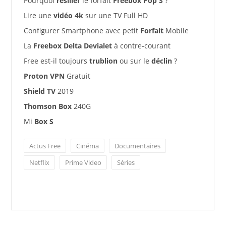
Pourquoi
résilier
le forfait
Freebox Pop S
?
Lire une
vidéo 4k
sur une TV Full HD
Configurer Smartphone avec petit
Forfait
Mobile
La
Freebox Delta Devialet
à contre-courant
Free est-il toujours
trublion
ou sur le
déclin
?
Proton VPN
Gratuit
Shield TV
2019
Thomson Box
240G
Mi
Box S
Actus Free
Cinéma
Documentaires
Netflix
Prime Video
Séries