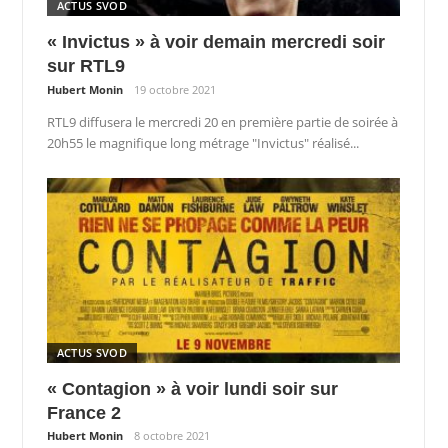
ACTUS SVOD
« Invictus » à voir demain mercredi soir
sur RTL9
Hubert Monin
19 octobre 2021
RTL9 diffusera le mercredi 20 en première partie de soirée à
20h55 le magnifique long métrage "Invictus" réalisé...
ACTUS SVOD
« Contagion » à voir lundi soir sur
France 2
Hubert Monin
8 octobre 2021