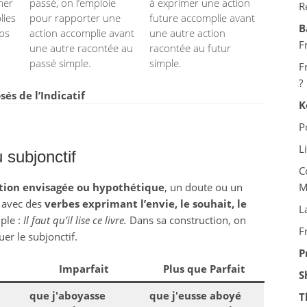
mer
passé, on l’emploie
à exprimer une action
R
lies
pour rapporter une
future accomplie avant
B
mps
action accomplie avant
une autre action
F
une autre racontée au
racontée au futur
passé simple.
simple.
F
?
s de l’Indicatif
K
P
L
 subjonctif
C
tion envisagée ou hypothétique
, un doute ou un
M
se avec des
verbes exprimant l’envie, le souhait, le
L
ple :
Il faut qu’il lise ce livre.
Dans sa construction, on
F
uer le subjonctif.
P
Imparfait
Plus que Parfait
S
que j'aboyasse
que j'eusse aboyé
T