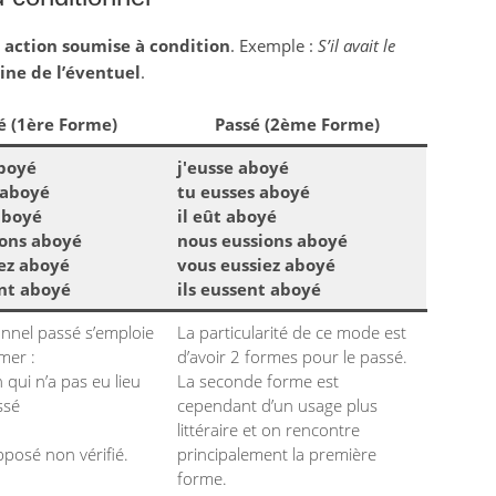
e
action soumise à condition
. Exemple :
S’il avait le
ne de l’éventuel
.
é (1ère Forme)
Passé (2ème Forme)
aboyé
j'eusse aboyé
 aboyé
tu eusses aboyé
 aboyé
il eût aboyé
ions aboyé
nous eussions aboyé
ez aboyé
vous eussiez aboyé
ent aboyé
ils eussent aboyé
onnel passé s’emploie
La particularité de ce mode est
mer :
d’avoir 2 formes pour le passé.
 qui n’a pas eu lieu
La seconde forme est
ssé
cependant d’un usage plus
littéraire et on rencontre
pposé non vérifié.
principalement la première
forme.