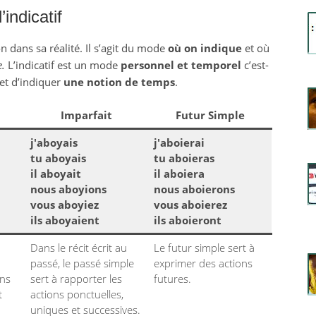
’indicatif
 dans sa réalité. Il s’agit du mode
où on indique
et où
e.
L’indicatif est un mode
personnel et temporel
c’est-
et d’indiquer
une notion de temps
.
Imparfait
Futur Simple
j'aboyais
j'aboierai
tu aboyais
tu aboieras
il aboyait
il aboiera
nous aboyions
nous aboierons
vous aboyiez
vous aboierez
ils aboyaient
ils aboieront
Dans le récit écrit au
Le futur simple sert à
passé, le passé simple
exprimer des actions
ons
sert à rapporter les
futures.
t
actions ponctuelles,
uniques et successives.