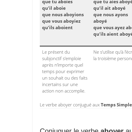
que tu aboies
que tu aies aboy
qu'il aboie
qu'il ait aboyé
que nous aboyions
que nous ayons
que vous aboyiez
aboyé
qu'ils aboient
que vous ayez a
qu'ils aient aboy
Le présent du
Ne s’utilise qu’à l’écr
subjonctif s’emploie
la troisième person
après n’importe quel
temps pour exprimer
un souhait ou des faits
incertains sur une
action non accomplie.
Le verbe aboyer conjugué aux
Temps Simples
Conjuguer le verbe
aboyer
au