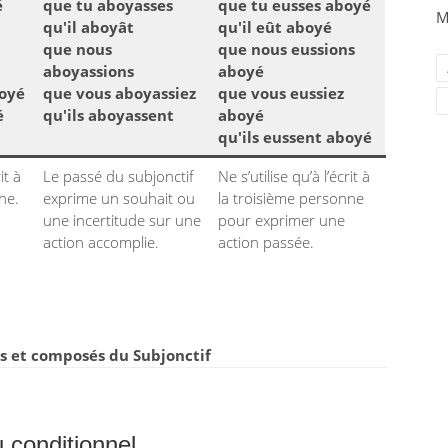
é
que tu aboyasses
que tu eusses aboyé
M
qu'il aboyât
qu'il eût aboyé
que nous
que nous eussions
aboyassions
aboyé
boyé
que vous aboyassiez
que vous eussiez
é
qu'ils aboyassent
aboyé
qu'ils eussent aboyé
it à
Le passé du subjonctif
Ne s’utilise qu’à l’écrit à
ne.
exprime un souhait ou
la troisième personne
une incertitude sur une
pour exprimer une
action accomplie.
action passée.
 et composés du Subjonctif
 conditionnel