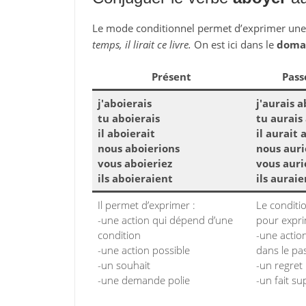
Le mode conditionnel permet d’exprimer un
temps, il lirait ce livre.
On est ici dans le
domai
Présent
Pass
j'aboierais
j'aurais 
tu aboierais
tu aurais
il aboierait
il aurait
nous aboierions
nous aur
vous aboieriez
vous auri
ils aboieraient
ils aurai
Il permet d’exprimer :
Le conditi
-une action qui dépend d’une
pour expri
condition
-une action
-une action possible
dans le pa
-un souhait
-un regret
-une demande polie
-un fait su