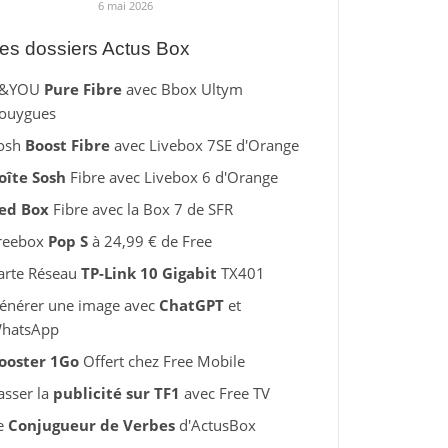
6 mai 2026
es dossiers Actus Box
&YOU
Pure Fibre
avec Bbox Ultym
ouygues
osh
Boost Fibre
avec Livebox 7SE d'Orange
oîte Sosh
Fibre avec Livebox 6 d'Orange
ed Box
Fibre avec la Box 7 de SFR
reebox
Pop S
à 24,99 € de Free
arte Réseau
TP-Link 10 Gigabit
TX401
énérer une image avec
ChatGPT
et
hatsApp
ooster 1Go
Offert chez Free Mobile
asser la
publicité sur TF1
avec Free TV
e
Conjugueur de Verbes
d'ActusBox