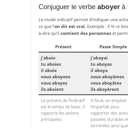
Conjuguer le verbe
aboyer
à l
Le mode indicatif permet d’indiquer une action
ce que l’
on dit est vrai
. Exemple :
Il lit ce livr
à-dire qu’il
contient des personnes
et perm
Présent
Passé Simple
j'aboie
j'aboyai
tu aboies
tu aboyas
il aboie
il aboya
nous aboyons
nous aboyâmes
vous aboyez
vous aboyâtes
ils aboient
ils aboyèrent
Le présent de l’indicatif
À l’oral, on emploie
est le temps de base. Il
l’imparfait pour
rapporte les actions
rapporter des acti
principales.
passées durables e
terminées ainsi que