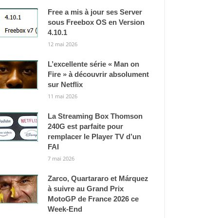
Free a mis à jour ses Server
sous Freebox OS en Version
4.10.1
12 mai 2026
L’excellente série « Man on
Fire » à découvrir absolument
sur Netflix
11 mai 2026
La Streaming Box Thomson
240G est parfaite pour
remplacer le Player TV d’un
FAI
7 mai 2026
Zarco, Quartararo et Márquez
à suivre au Grand Prix
MotoGP de France 2026 ce
Week-End