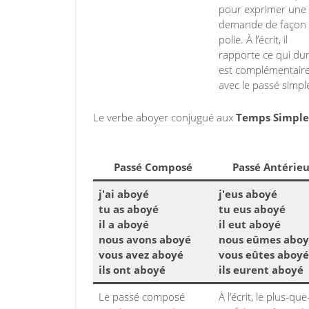
pour exprimer une
demande de façon
polie. À l’écrit, il
rapporte ce qui dure
est complémentair
avec le passé simpl
Le verbe aboyer conjugué aux
Temps Simples 
Passé Composé
Passé Antérieu
j'ai aboyé
j'eus aboyé
tu as aboyé
tu eus aboyé
il a aboyé
il eut aboyé
nous avons aboyé
nous eûmes abo
vous avez aboyé
vous eûtes aboyé
ils ont aboyé
ils eurent aboyé
Le passé composé
À l’écrit, le plus-que