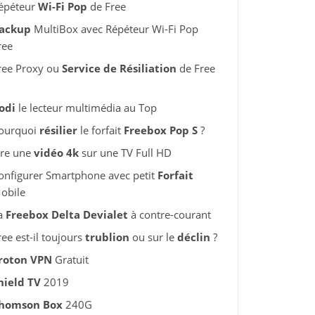
épéteur
Wi-Fi Pop
de Free
ackup
MultiBox avec Répéteur Wi-Fi Pop
ree
ree Proxy ou
Service de Résiliation
de Free
odi
le lecteur multimédia au Top
ourquoi
résilier
le forfait
Freebox Pop S
?
ire une
vidéo 4k
sur une TV Full HD
onfigurer Smartphone avec petit
Forfait
obile
a
Freebox Delta Devialet
à contre-courant
ree est-il toujours
trublion
ou sur le
déclin
?
roton VPN
Gratuit
hield TV
2019
homson Box
240G