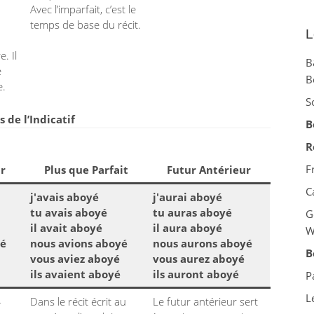
Avec l’imparfait, c’est le
temps de base du récit.
L
. Il
B
e
B
e.
S
de l’Indicatif
B
R
F
r
Plus que Parfait
Futur Antérieur
C
j'avais aboyé
j'aurai aboyé
tu avais aboyé
tu auras aboyé
G
il avait aboyé
il aura aboyé
W
yé
nous avions aboyé
nous aurons aboyé
B
vous aviez aboyé
vous aurez aboyé
ils avaient aboyé
ils auront aboyé
P
L
-
Dans le récit écrit au
Le futur antérieur sert