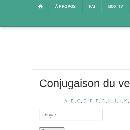
Aller
À PROPOS
FAI
BOX TV
au
contenu
Conjugaison du ve
A
,
B
,
C
,
D
,
E
,
F
,
G
,
H
,
I
,
J
,
K