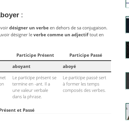
aboyer
:
uvoir
désigner un verbe
en dehors de sa conjugaison.
uvoir désigner le
verbe comme un adjectif
tout en
Participe Présent
Participe Passé
aboyant
aboyé
rmet
Le participe présent se
Le participe passé sert
ion
termine en -ant. Il a
à former les temps
une valeur verbale
composés des verbes.
dans la phrase.
 Présent et Passé