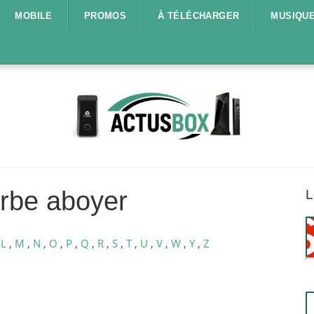
MOBILE
PROMOS
À TÉLÉCHARGER
MUSIQU
rbe aboyer
L
,
L
,
M
,
N
,
O
,
P
,
Q
,
R
,
S
,
T
,
U
,
V
,
W
,
Y
,
Z