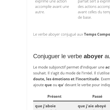
exprime une action
parfait sert à expri
accomplie avant une
des actions accomp
autre.
avant celles du te
de base.
Le verbe aboyer conjugué aux
Temps Composé
Conjuguer le verbe
aboyer
au
Le mode subjonctif permet d’indiquer une
ac
souhait. Il s’agit du mode de l’irréel. Il s’utili
doute, les émotions et l’incertitude
. Exem
ajoute
que
ou
qu
‘ devant le verbe pour indiq
Présent
Passé
que j'aboie
que j'aie aboyé