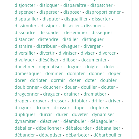
disjoncter
-
disloquer
-
disparaître
-
dispatcher
-
dispenser
-
disperser
-
disposer
-
disproportionner
-
disputailler
-
disputer
-
disqualifier
-
disserter
-
dissimuler
-
dissiper
-
dissocier
-
dissoner
-
dissoudre
-
dissuader
-
disséminer
-
disséquer
-
distancer
-
distendre
-
distiller
-
distinguer
-
distraire
-
distribuer
-
divaguer
-
diverger
-
diversifier
-
divertir
-
diviniser
-
diviser
-
divorcer
-
divulguer
-
diéséliser
-
djibser
-
documenter
-
dodeliner
-
dogmatiser
-
doguer
-
doigter
-
doler
-
domestiquer
-
dominer
-
dompter
-
donner
-
doper
-
dorer
-
dorloter
-
dormir
-
doser
-
doter
-
doubler
-
doublonner
-
doucher
-
douer
-
douiller
-
douter
-
drageonner
-
draguer
-
drainer
-
dramatiser
-
draper
-
draver
-
dresser
-
dribbler
-
driller
-
driver
-
droguer
-
droper
-
drosser
-
duper
-
duplexer
-
dupliquer
-
durcir
-
durer
-
duveter
-
dynamiser
-
dynamiter
-
déactiver
-
déambuler
-
débagouler
-
déballer
-
déballonner
-
débalourder
-
débanaliser
-
débander
-
débaptiser
-
débarboter
-
débarbouiller