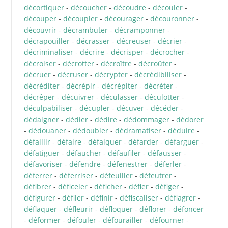
décortiquer
-
découcher
-
découdre
-
découler
-
découper
-
découpler
-
décourager
-
découronner
-
découvrir
-
décrambuter
-
décramponner
-
décrapouiller
-
décrasser
-
décreuser
-
décrier
-
décriminaliser
-
décrire
-
décrisper
-
décrocher
-
décroiser
-
décrotter
-
décroître
-
décroûter
-
décruer
-
décruser
-
décrypter
-
décrédibiliser
-
décréditer
-
décrépir
-
décrépiter
-
décréter
-
décrêper
-
décuivrer
-
déculasser
-
déculotter
-
déculpabiliser
-
décupler
-
décuver
-
décéder
-
dédaigner
-
dédier
-
dédire
-
dédommager
-
dédorer
-
dédouaner
-
dédoubler
-
dédramatiser
-
déduire
-
défaillir
-
défaire
-
défalquer
-
défarder
-
défarguer
-
défatiguer
-
défaucher
-
défaufiler
-
défausser
-
défavoriser
-
défendre
-
défenestrer
-
déferler
-
déferrer
-
déferriser
-
défeuiller
-
défeutrer
-
défibrer
-
déficeler
-
déficher
-
défier
-
défiger
-
défigurer
-
défiler
-
définir
-
défiscaliser
-
déflagrer
-
déflaquer
-
défleurir
-
défloquer
-
déflorer
-
défoncer
-
déformer
-
défouler
-
défourailler
-
défourner
-