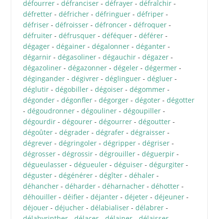
défourrer
-
défranciser
-
défrayer
-
défraîchir
-
défretter
-
défricher
-
défringuer
-
défriper
-
défriser
-
défroisser
-
défroncer
-
défroquer
-
défruiter
-
défrusquer
-
déféquer
-
déférer
-
dégager
-
dégainer
-
dégalonner
-
déganter
-
dégarnir
-
dégasoliner
-
dégauchir
-
dégazer
-
dégazoliner
-
dégazonner
-
dégeler
-
dégermer
-
dégingander
-
dégivrer
-
déglinguer
-
dégluer
-
déglutir
-
dégobiller
-
dégoiser
-
dégommer
-
dégonder
-
dégonfler
-
dégorger
-
dégoter
-
dégotter
-
dégoudronner
-
dégouliner
-
dégoupiller
-
dégourdir
-
dégourer
-
dégourrer
-
dégoutter
-
dégoûter
-
dégrader
-
dégrafer
-
dégraisser
-
dégrever
-
dégringoler
-
dégripper
-
dégriser
-
dégrosser
-
dégrossir
-
dégrouiller
-
déguerpir
-
dégueulasser
-
dégueuler
-
déguiser
-
dégurgiter
-
déguster
-
dégénérer
-
dégîter
-
déhaler
-
déhancher
-
déharder
-
déharnacher
-
déhotter
-
déhouiller
-
déifier
-
déjanter
-
déjeter
-
déjeuner
-
déjouer
-
déjucher
-
délabialiser
-
délabrer
-
délabyrinther
-
délacer
-
délainer
-
délaisser
-