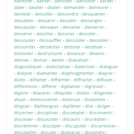
dandiner
-
danser
-
dansoter
-
dansotter
-
darder
-
dater
-
dauber
-
dealer
-
demander
-
demeurer
-
denteler
-
desceller
-
descendre
-
desquamer
-
dessabler
-
dessaisir
-
dessaler
-
dessangler
-
dessaouler
-
dessaper
-
desseller
-
desserrer
-
desservir
-
dessiller
-
dessiner
-
dessoler
-
dessouder
-
dessouffler
-
dessoûler
-
dessoûler
-
dessuinter
-
dessécher
-
destiner
-
destituer
-
destocker
-
destructurer
-
devancer
-
devenir
-
deviner
-
deviser
-
devoir
-
diaboliser
-
diagnostiquer
-
dialectaliser
-
dialectiser
-
dialoguer
-
dialyser
-
diamanter
-
diaphragmenter
-
diaprer
-
dicter
-
diffamer
-
difformer
-
diffracter
-
diffuser
-
différencier
-
différer
-
digitaliser
-
digresser
-
digérer
-
dilacérer
-
dilapider
-
dilater
-
diligenter
-
diluer
-
dimensionner
-
diminuer
-
dindonner
-
dinguer
-
diphtonguer
-
diplômer
-
dire
-
diriger
-
discerner
-
discipliner
-
discompter
-
disconvenir
-
discorder
-
discounter
-
discourir
-
discréditer
-
discréminer
-
disculper
-
discuputer
-
discursiviser
-
discutailler
-
discuter
-
disgracier
-
disjoindre
-