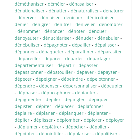
déméthaniser
-
démêler
-
dénasaliser
-
dénationaliser
-
dénatter
-
dénaturaliser
-
dénaturer
-
dénerver
-
déniaiser
-
dénicher
-
dénicotiniser
-
dénier
-
dénigrer
-
dénitrer
-
déniveler
-
dénombrer
-
dénommer
-
dénoncer
-
dénoter
-
dénouer
-
dénoyauter
-
dénucléariser
-
dénuder
-
dénébuler
-
dénébuliser
-
dépagnoter
-
dépailler
-
dépalisser
-
dépanner
-
dépaqueter
-
déparaffiner
-
déparasiter
-
dépareiller
-
déparer
-
déparler
-
départager
-
départementaliser
-
départir
-
dépasser
-
dépassionner
-
dépatouiller
-
dépaver
-
dépayser
-
dépecer
-
dépeigner
-
dépeindre
-
dépelotonner
-
dépendre
-
dépenser
-
dépersonnaliser
-
dépeupler
-
déphaser
-
déphosphorer
-
dépiauter
-
dépigmenter
-
dépiler
-
dépingler
-
dépiquer
-
dépister
-
dépiter
-
déplacer
-
déplafonner
-
déplaire
-
déplaner
-
déplanquer
-
déplanter
-
déplier
-
déplisser
-
déplomber
-
déplorer
-
déployer
-
déplumer
-
déplâtrer
-
dépocher
-
dépoiler
-
dépointer
-
dépointiller
-
dépolariser
-
dépolitiser
-