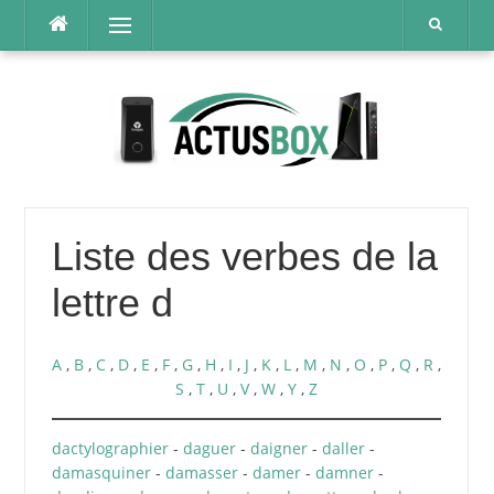
Aller
Menu
au
contenu
Liste des verbes de la
lettre d
A
,
B
,
C
,
D
,
E
,
F
,
G
,
H
,
I
,
J
,
K
,
L
,
M
,
N
,
O
,
P
,
Q
,
R
,
S
,
T
,
U
,
V
,
W
,
Y
,
Z
dactylographier
-
daguer
-
daigner
-
daller
-
damasquiner
-
damasser
-
damer
-
damner
-