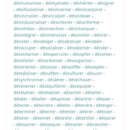
déshumaniser
-
déshydrater
-
déshériter
-
désigner
-
désillusionner
-
désincarner
-
désincorporer
-
désincruster
-
désinculper
-
désindexer
-
désindustrialiser
-
désinfecter
-
désinformer
-
désinhiber
-
désinsectiser
-
désintoxiquer
-
désintégrer
-
désintéresser
-
désinviter
-
désirer
-
désister
-
désobliger
-
désobstruer
-
désobéir
-
désoccuper
-
désocialiser
-
désodoriser
-
désoler
-
désolidariser
-
désoperculer
-
désopiler
-
désorber
-
désorbiter
-
désordonner
-
désorganiser
-
désorienter
-
désosser
-
désouffler
-
désoxyder
-
déstabiliser
-
désulfiter
-
désulfurer
-
désunir
-
désynchroniser
-
désâmer
-
déséchouer
-
désénerver
-
déséquilibrer
-
déséquiper
-
désétamer
-
désétatiser
-
détacher
-
détailler
-
détaler
-
détaller
-
détapisser
-
détartrer
-
détaxer
-
détecter
-
déteindre
-
dételer
-
détendre
-
déterger
-
déterminer
-
déterrer
-
détester
-
détirer
-
détisser
-
détoner
-
détonner
-
détordre
-
détortiller
-
détourer
-
détourner
-
détoxiquer
-
détracter
-
détrancher
-