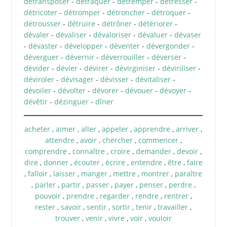
détransposer
-
détraquer
-
détremper
-
détresser
-
détricoter
-
détromper
-
détroncher
-
détroquer
-
détrousser
-
détruire
-
détrôner
-
détériorer
-
dévaler
-
dévaliser
-
dévaloriser
-
dévaluer
-
dévaser
-
dévaster
-
développer
-
déventer
-
dévergonder
-
déverguer
-
dévernir
-
déverrouiller
-
déverser
-
dévider
-
dévier
-
dévirer
-
dévirginiser
-
déviriliser
-
déviroler
-
dévisager
-
dévisser
-
dévitaliser
-
dévoiler
-
dévolter
-
dévorer
-
dévouer
-
dévoyer
-
dévêtir
-
dézinguer
-
dîner
acheter
,
aimer
,
aller
,
appeler
,
apprendre
,
arriver
,
attendre
,
avoir
,
chercher
,
commencer
,
comprendre
,
connaître
,
croire
,
demander
,
devoir
,
dire
,
donner
,
écouter
,
écrire
,
entendre
,
être
,
faire
,
falloir
,
laisser
,
manger
,
mettre
,
montrer
,
paraître
,
parler
,
partir
,
passer
,
payer
,
penser
,
perdre
,
pouvoir
,
prendre
,
regarder
,
rendre
,
rentrer
,
rester
,
savoir
,
sentir
,
sortir
,
tenir
,
travailler
,
trouver
,
venir
,
vivre
,
voir
,
vouloir