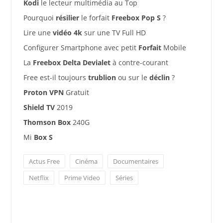
Kodi
le lecteur multimédia au Top
Pourquoi
résilier
le forfait
Freebox Pop S
?
Lire une
vidéo 4k
sur une TV Full HD
Configurer Smartphone avec petit
Forfait
Mobile
La
Freebox Delta Devialet
à contre-courant
Free est-il toujours
trublion
ou sur le
déclin
?
Proton VPN
Gratuit
Shield TV
2019
Thomson Box
240G
Mi
Box S
Actus Free
Cinéma
Documentaires
Netflix
Prime Video
Séries