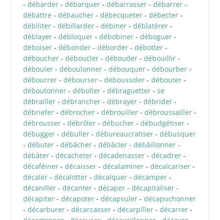
-
débarder
-
débarquer
-
débarrasser
-
débarrer
-
débattre
-
débaucher
-
débecqueter
-
débecter
-
débiliter
-
débillarder
-
débiner
-
déblatérer
-
déblayer
-
débloquer
-
débobiner
-
déboguer
-
déboiser
-
débonder
-
déborder
-
débotter
-
déboucher
-
déboucler
-
débouder
-
débouillir
-
débouler
-
déboulonner
-
débouquer
-
débourber
-
débourrer
-
débourser
-
déboussoler
-
débouter
-
déboutonner
-
déboîter
-
débraguetter
-
se
débrailler
-
débrancher
-
débrayer
-
débrider
-
débriefer
-
débrocher
-
débrouiller
-
débroussailler
-
débrousser
-
débrôler
-
débucher
-
débudgétiser
-
débugger
-
débuller
-
débureaucratiser
-
débusquer
-
débuter
-
débâcher
-
débâcler
-
débâillonner
-
débâter
-
décacheter
-
décadenasser
-
décadrer
-
décaféiner
-
décaisser
-
décalaminer
-
décalcariser
-
décaler
-
décalotter
-
décalquer
-
décamper
-
décaniller
-
décanter
-
décaper
-
décapitaliser
-
décapiter
-
décapoter
-
décapsuler
-
décapuchonner
-
décarburer
-
décarcasser
-
décarpiller
-
décarrer
-