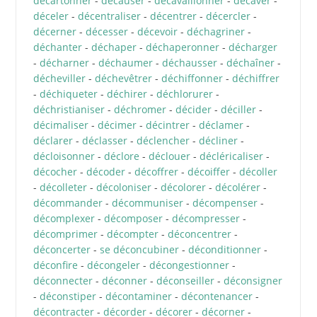
décartonner
-
décauser
-
décavaillonner
-
décaver
-
déceler
-
décentraliser
-
décentrer
-
décercler
-
décerner
-
décesser
-
décevoir
-
déchagriner
-
déchanter
-
déchaper
-
déchaperonner
-
décharger
-
décharner
-
déchaumer
-
déchausser
-
déchaîner
-
décheviller
-
déchevêtrer
-
déchiffonner
-
déchiffrer
-
déchiqueter
-
déchirer
-
déchlorurer
-
déchristianiser
-
déchromer
-
décider
-
déciller
-
décimaliser
-
décimer
-
décintrer
-
déclamer
-
déclarer
-
déclasser
-
déclencher
-
décliner
-
décloisonner
-
déclore
-
déclouer
-
décléricaliser
-
décocher
-
décoder
-
décoffrer
-
décoiffer
-
décoller
-
décolleter
-
décoloniser
-
décolorer
-
décolérer
-
décommander
-
décommuniser
-
décompenser
-
décomplexer
-
décomposer
-
décompresser
-
décomprimer
-
décompter
-
déconcentrer
-
déconcerter
-
se déconcubiner
-
déconditionner
-
déconfire
-
décongeler
-
décongestionner
-
déconnecter
-
déconner
-
déconseiller
-
déconsigner
-
déconstiper
-
décontaminer
-
décontenancer
-
décontracter
-
décorder
-
décorer
-
décorner
-