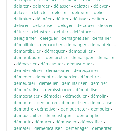
délaiter
-
délarder
-
délasser
-
délatter
-
délaver
-
délayer
-
délecter
-
délester
-
délibérer
-
délier
-
délimiter
-
délinéer
-
délirer
-
délisser
-
déliter
-
délivrer
-
délocaliser
-
déloger
-
déloquer
-
délover
-
délurer
-
délustrer
-
déluter
-
déléaturer
-
délégitimer
-
déléguer
-
démagnétiser
-
démailler
-
démailloter
-
démancher
-
démanger
-
démanteler
-
démantibuler
-
démaquer
-
démaquiller
-
démarabouter
-
démarcher
-
démarquer
-
démarrer
-
démascler
-
démasquer
-
démastiquer
-
dématérialiser
-
démazouter
-
démaçonner
-
démener
-
démentir
-
démerder
-
démettre
-
démeubler
-
démieller
-
démilitariser
-
déminer
-
déminéraliser
-
démissionner
-
démobiliser
-
démocratiser
-
démoder
-
démoduler
-
démolir
-
démonter
-
démontrer
-
démonétiser
-
démoraliser
-
démordre
-
démotiver
-
démoucheter
-
démouler
-
démouscailler
-
démoustiquer
-
démultiplier
-
démunir
-
démurer
-
démuseler
-
démystifier
-
démâter
-
démédicaliser
-
déménager
-
démériter
-