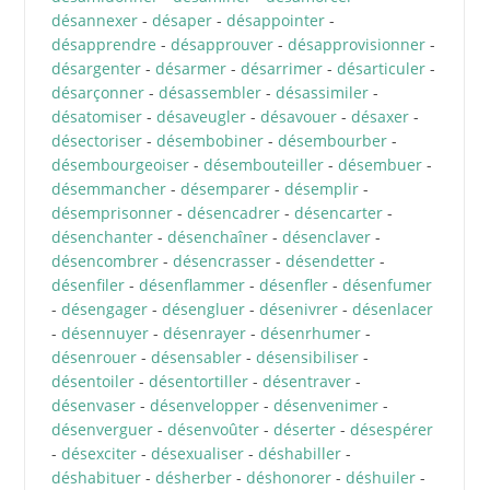
désannexer
-
désaper
-
désappointer
-
désapprendre
-
désapprouver
-
désapprovisionner
-
désargenter
-
désarmer
-
désarrimer
-
désarticuler
-
désarçonner
-
désassembler
-
désassimiler
-
désatomiser
-
désaveugler
-
désavouer
-
désaxer
-
désectoriser
-
désembobiner
-
désembourber
-
désembourgeoiser
-
désembouteiller
-
désembuer
-
désemmancher
-
désemparer
-
désemplir
-
désemprisonner
-
désencadrer
-
désencarter
-
désenchanter
-
désenchaîner
-
désenclaver
-
désencombrer
-
désencrasser
-
désendetter
-
désenfiler
-
désenflammer
-
désenfler
-
désenfumer
-
désengager
-
désengluer
-
désenivrer
-
désenlacer
-
désennuyer
-
désenrayer
-
désenrhumer
-
désenrouer
-
désensabler
-
désensibiliser
-
désentoiler
-
désentortiller
-
désentraver
-
désenvaser
-
désenvelopper
-
désenvenimer
-
désenverguer
-
désenvoûter
-
déserter
-
désespérer
-
désexciter
-
désexualiser
-
déshabiller
-
déshabituer
-
désherber
-
déshonorer
-
déshuiler
-