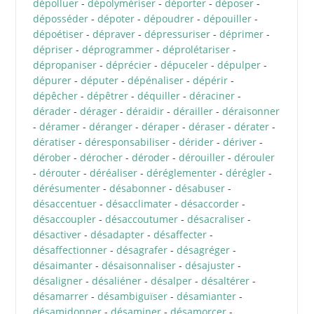
dépolluer
-
dépolymériser
-
déporter
-
déposer
-
déposséder
-
dépoter
-
dépoudrer
-
dépouiller
-
dépoétiser
-
dépraver
-
dépressuriser
-
déprimer
-
dépriser
-
déprogrammer
-
déprolétariser
-
dépropaniser
-
déprécier
-
dépuceler
-
dépulper
-
dépurer
-
députer
-
dépénaliser
-
dépérir
-
dépêcher
-
dépêtrer
-
déquiller
-
déraciner
-
dérader
-
dérager
-
déraidir
-
dérailler
-
déraisonner
-
déramer
-
déranger
-
déraper
-
déraser
-
dérater
-
dératiser
-
déresponsabiliser
-
dérider
-
dériver
-
dérober
-
dérocher
-
déroder
-
dérouiller
-
dérouler
-
dérouter
-
déréaliser
-
déréglementer
-
dérégler
-
dérésumenter
-
désabonner
-
désabuser
-
désaccentuer
-
désacclimater
-
désaccorder
-
désaccoupler
-
désaccoutumer
-
désacraliser
-
désactiver
-
désadapter
-
désaffecter
-
désaffectionner
-
désagrafer
-
désagréger
-
désaimanter
-
désaisonnaliser
-
désajuster
-
désaligner
-
désaliéner
-
désalper
-
désaltérer
-
désamarrer
-
désambiguïser
-
désamianter
-
désamidonner
-
désaminer
-
désamorcer
-