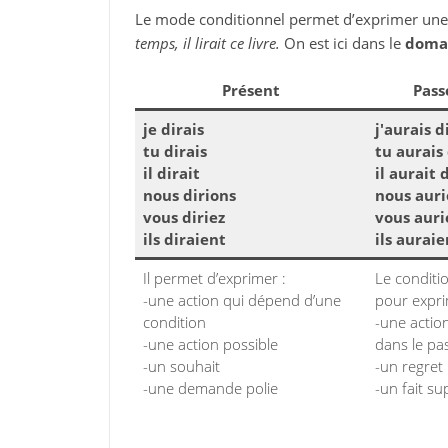
Le mode conditionnel permet d’exprimer un
temps, il lirait ce livre.
On est ici dans le
domai
Présent
Pass
je dirais
j'aurais d
tu dirais
tu aurais 
il dirait
il aurait 
nous dirions
nous auri
vous diriez
vous auri
ils diraient
ils auraie
Il permet d’exprimer :
Le conditi
-une action qui dépend d’une
pour expri
condition
-une action
-une action possible
dans le pa
-un souhait
-un regret
-une demande polie
-un fait su