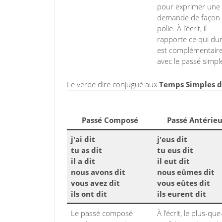
pour exprimer une
demande de façon
polie. À l’écrit, il
rapporte ce qui dure
est complémentair
avec le passé simpl
Le verbe dire conjugué aux
Temps Simples de
Passé Composé
Passé Antérieu
j'ai dit
j'eus dit
tu as dit
tu eus dit
il a dit
il eut dit
nous avons dit
nous eûmes dit
vous avez dit
vous eûtes dit
ils ont dit
ils eurent dit
Le passé composé
À l’écrit, le plus-que