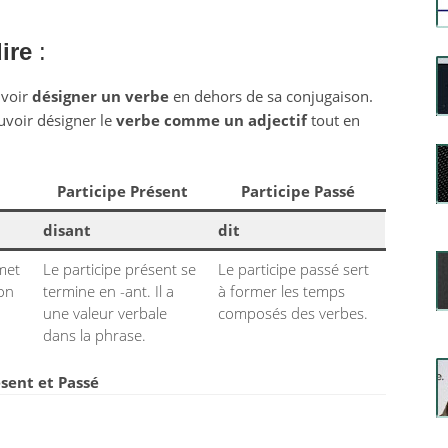
ire
:
uvoir
désigner un verbe
en dehors de sa conjugaison.
uvoir désigner le
verbe comme un adjectif
tout en
Participe Présent
Participe Passé
disant
dit
rmet
Le participe présent se
Le participe passé sert
ion
termine en -ant. Il a
à former les temps
une valeur verbale
composés des verbes.
dans la phrase.
ésent et Passé