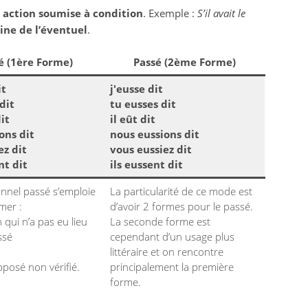
e
action soumise à condition
. Exemple :
S’il avait le
ne de l’éventuel
.
é (1ère Forme)
Passé (2ème Forme)
it
j'eusse dit
dit
tu eusses dit
dit
il eût dit
ons dit
nous eussions dit
ez dit
vous eussiez dit
nt dit
ils eussent dit
onnel passé s’emploie
La particularité de ce mode est
mer :
d’avoir 2 formes pour le passé.
 qui n’a pas eu lieu
La seconde forme est
ssé
cependant d’un usage plus
littéraire et on rencontre
pposé non vérifié.
principalement la première
forme.