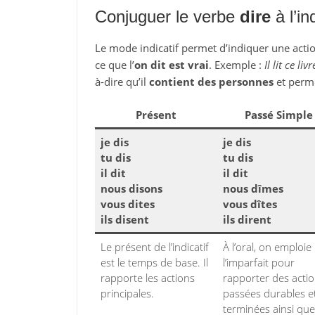
Conjuguer le verbe
dire
à l’ind
Le mode indicatif permet d’indiquer une action
ce que l’
on dit est vrai
. Exemple :
Il lit ce livr
à-dire qu’il
contient des personnes
et perm
Présent
Passé Simple
je dis
je dis
tu dis
tu dis
il dit
il dit
nous disons
nous dîmes
vous dites
vous dîtes
ils disent
ils dirent
Le présent de l’indicatif
À l’oral, on emploie
est le temps de base. Il
l’imparfait pour
rapporte les actions
rapporter des acti
principales.
passées durables e
terminées ainsi que