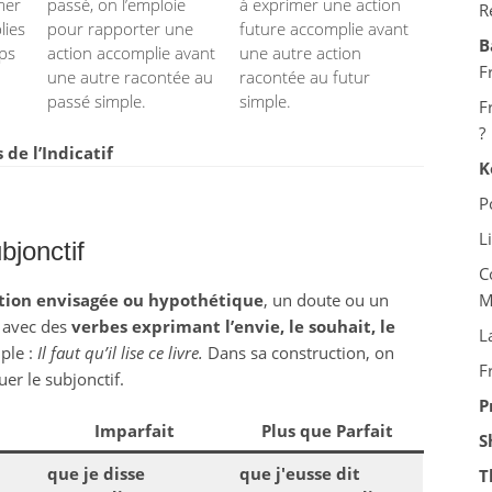
mer
passé, on l’emploie
à exprimer une action
R
lies
pour rapporter une
future accomplie avant
B
mps
action accomplie avant
une autre action
F
une autre racontée au
racontée au futur
passé simple.
simple.
F
?
e l’Indicatif
K
P
L
bjonctif
C
tion envisagée ou hypothétique
, un doute ou un
M
se avec des
verbes exprimant l’envie, le souhait, le
L
ple :
Il faut qu’il lise ce livre.
Dans sa construction, on
F
uer le subjonctif.
P
Imparfait
Plus que Parfait
S
que je disse
que j'eusse dit
T