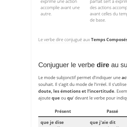
exprime une action
parfait sert à expri
accomplie avant une
des actions accomp
autre.
avant celles du te
de base.
Le verbe dire conjugué aux
Temps Composés d
Conjuguer le verbe
dire
au su
Le mode subjonctif permet d’indiquer une
ac
souhait. Il s’agit du mode de l’irréel. Il s’utili
doute, les émotions et l’incertitude
. Exem
ajoute
que
ou
qu
‘ devant le verbe pour indiq
Présent
Passé
que je dise
que j'aie dit