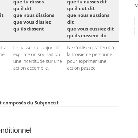
que tu disses
que tu eusses dit
M
qu'il dît
qu'il eût dit
it
que nous dissions
que nous eussions
t
que vous dissiez
dit
qu'ils dissent
que vous eussiez dit
qu'ils eussent dit
it à
Le passé du subjonctif
Ne s’utilise qu’à l’écrit à
ne.
exprime un souhait ou
la troisième personne
une incertitude sur une
pour exprimer une
action accomplie.
action passée.
t composés du Subjonctif
nditionnel