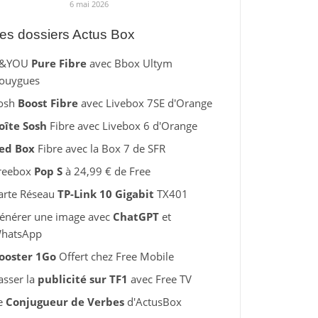
6 mai 2026
es dossiers Actus Box
&YOU
Pure Fibre
avec Bbox Ultym
ouygues
osh
Boost Fibre
avec Livebox 7SE d'Orange
oîte Sosh
Fibre avec Livebox 6 d'Orange
ed Box
Fibre avec la Box 7 de SFR
reebox
Pop S
à 24,99 € de Free
arte Réseau
TP-Link 10 Gigabit
TX401
énérer une image avec
ChatGPT
et
hatsApp
ooster 1Go
Offert chez Free Mobile
asser la
publicité sur TF1
avec Free TV
e
Conjugueur de Verbes
d'ActusBox