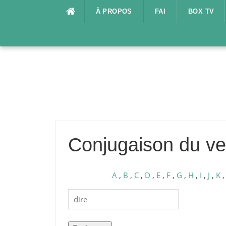
Aller
À PROPOS
FAI
BOX TV
au
contenu
Conjugaison du ve
A
,
B
,
C
,
D
,
E
,
F
,
G
,
H
,
I
,
J
,
K