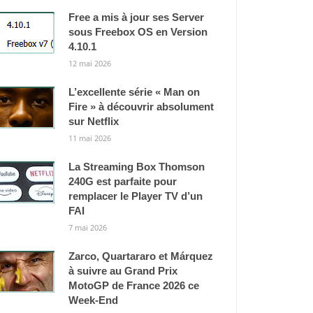
Free a mis à jour ses Server
sous Freebox OS en Version
4.10.1
12 mai 2026
L’excellente série « Man on
Fire » à découvrir absolument
sur Netflix
11 mai 2026
La Streaming Box Thomson
240G est parfaite pour
remplacer le Player TV d’un
FAI
7 mai 2026
Zarco, Quartararo et Márquez
à suivre au Grand Prix
MotoGP de France 2026 ce
Week-End