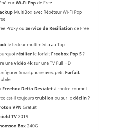
épéteur
Wi-Fi Pop
de Free
ackup
MultiBox avec Répéteur Wi-Fi Pop
ree
ree Proxy ou
Service de Résiliation
de Free
odi
le lecteur multimédia au Top
ourquoi
résilier
le forfait
Freebox Pop S
?
ire une
vidéo 4k
sur une TV Full HD
onfigurer Smartphone avec petit
Forfait
obile
a
Freebox Delta Devialet
à contre-courant
ree est-il toujours
trublion
ou sur le
déclin
?
roton VPN
Gratuit
hield TV
2019
homson Box
240G