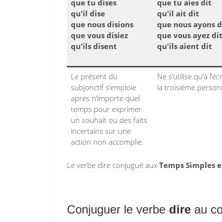
que tu dises
que tu aies dit
qu'il dise
qu'il ait dit
que nous disions
que nous ayons d
que vous disiez
que vous ayez di
qu'ils disent
qu'ils aient dit
Le présent du
Ne s’utilise qu’à l’écr
subjonctif s’emploie
la troisième person
après n’importe quel
temps pour exprimer
un souhait ou des faits
incertains sur une
action non accomplie.
Le verbe dire conjugué aux
Temps Simples e
Conjuguer le verbe
dire
au co