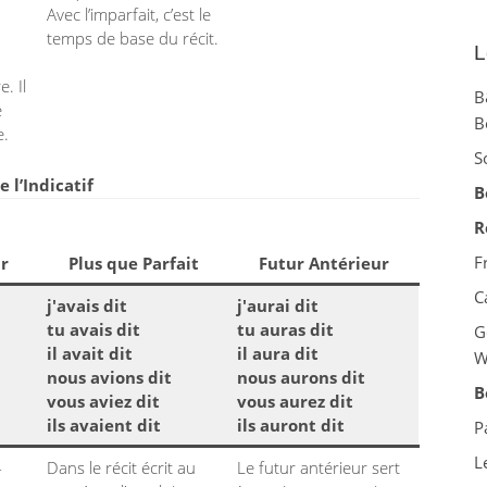
Avec l’imparfait, c’est le
temps de base du récit.
L
. Il
B
e
B
e.
S
 l’Indicatif
B
R
F
r
Plus que Parfait
Futur Antérieur
C
j'avais dit
j'aurai dit
tu avais dit
tu auras dit
G
il avait dit
il aura dit
W
nous avions dit
nous aurons dit
B
vous aviez dit
vous aurez dit
ils avaient dit
ils auront dit
P
L
-
Dans le récit écrit au
Le futur antérieur sert