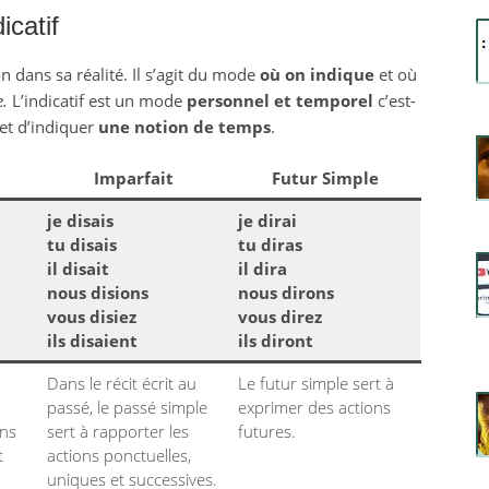
icatif
 dans sa réalité. Il s’agit du mode
où on indique
et où
e.
L’indicatif est un mode
personnel et temporel
c’est-
et d’indiquer
une notion de temps
.
Imparfait
Futur Simple
je disais
je dirai
tu disais
tu diras
il disait
il dira
nous disions
nous dirons
vous disiez
vous direz
ils disaient
ils diront
Dans le récit écrit au
Le futur simple sert à
passé, le passé simple
exprimer des actions
ons
sert à rapporter les
futures.
t
actions ponctuelles,
uniques et successives.