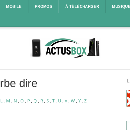
MOBILE
PROMOS
À TÉLÉCHARGER
MUSIQU
rbe dire
L
,
L
,
M
,
N
,
O
,
P
,
Q
,
R
,
S
,
T
,
U
,
V
,
W
,
Y
,
Z