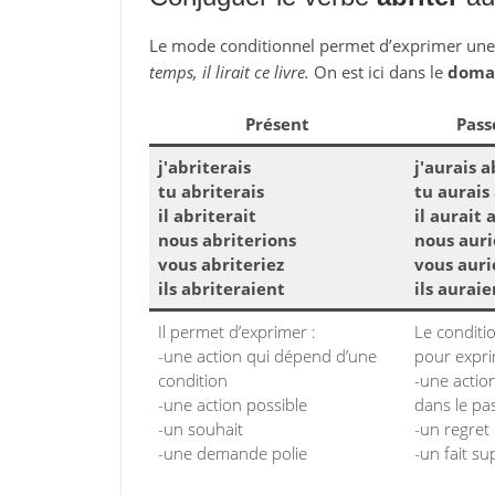
Le mode conditionnel permet d’exprimer un
temps, il lirait ce livre.
On est ici dans le
domai
Présent
Pass
j'abriterais
j'aurais a
tu abriterais
tu aurais
il abriterait
il aurait 
nous abriterions
nous auri
vous abriteriez
vous auri
ils abriteraient
ils auraie
Il permet d’exprimer :
Le conditi
-une action qui dépend d’une
pour expri
condition
-une action
-une action possible
dans le pa
-un souhait
-un regret
-une demande polie
-un fait su