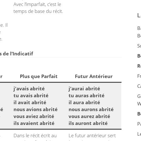
Avec l’imparfait, c’est le
temps de base du récit.
L
. Il
B
e
B
e.
S
de l’Indicatif
B
R
F
r
Plus que Parfait
Futur Antérieur
C
j'avais abrité
j'aurai abrité
tu avais abrité
tu auras abrité
G
il avait abrité
il aura abrité
W
té
nous avions abrité
nous aurons abrité
B
é
vous aviez abrité
vous aurez abrité
ils avaient abrité
ils auront abrité
P
L
-
Dans le récit écrit au
Le futur antérieur sert