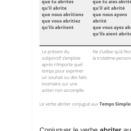
que tu abrites
que tu aies abrit
qu'il abrite
qu'il ait abrité
que nous abritions
que nous ayons
que vous abritiez
abrité
qu'ils abritent
que vous ayez ab
qu'ils aient abrit
Le présent du
Ne s’utilise qu’à l’écr
subjonctif s’emploie
la troisième person
après n’importe quel
temps pour exprimer
un souhait ou des faits
incertains sur une
action non accomplie.
Le verbe abriter conjugué aux
Temps Simples
Conjuguer le verbe
abriter
au 