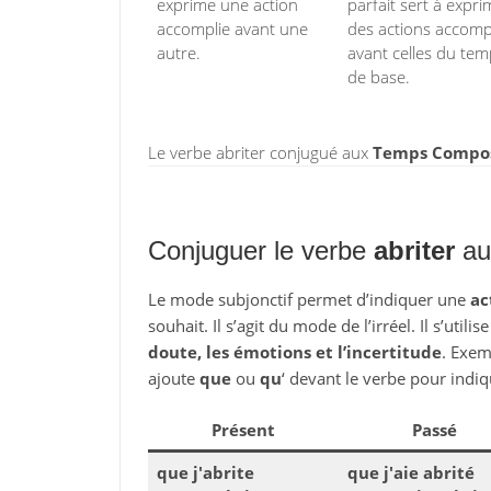
exprime une action
parfait sert à expri
accomplie avant une
des actions accomp
autre.
avant celles du te
de base.
Le verbe abriter conjugué aux
Temps Composé
Conjuguer le verbe
abriter
au 
Le mode subjonctif permet d’indiquer une
ac
souhait. Il s’agit du mode de l’irréel. Il s’utili
doute, les émotions et l’incertitude
. Exem
ajoute
que
ou
qu
‘ devant le verbe pour indiq
Présent
Passé
que j'abrite
que j'aie abrité