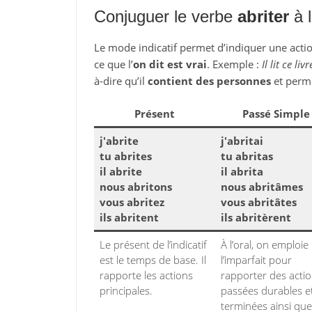
Conjuguer le verbe
abriter
à l
Le mode indicatif permet d’indiquer une action
ce que l’
on dit est vrai
. Exemple :
Il lit ce livr
à-dire qu’il
contient des personnes
et perm
Présent
Passé Simple
j'abrite
j'abritai
tu abrites
tu abritas
il abrite
il abrita
nous abritons
nous abritâmes
vous abritez
vous abritâtes
ils abritent
ils abritèrent
Le présent de l’indicatif
À l’oral, on emploie
est le temps de base. Il
l’imparfait pour
rapporte les actions
rapporter des acti
principales.
passées durables e
terminées ainsi que