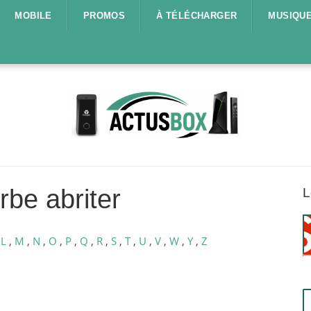
MOBILE
PROMOS
À TÉLÉCHARGER
MUSIQU
be abriter
L
,
L
,
M
,
N
,
O
,
P
,
Q
,
R
,
S
,
T
,
U
,
V
,
W
,
Y
,
Z