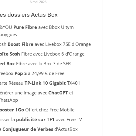
6 mai 2026
es dossiers Actus Box
&YOU
Pure Fibre
avec Bbox Ultym
ouygues
osh
Boost Fibre
avec Livebox 7SE d'Orange
oîte Sosh
Fibre avec Livebox 6 d'Orange
ed Box
Fibre avec la Box 7 de SFR
reebox
Pop S
à 24,99 € de Free
arte Réseau
TP-Link 10 Gigabit
TX401
énérer une image avec
ChatGPT
et
hatsApp
ooster 1Go
Offert chez Free Mobile
asser la
publicité sur TF1
avec Free TV
e
Conjugueur de Verbes
d'ActusBox