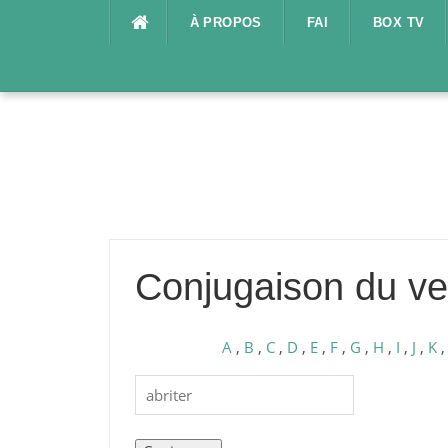
Aller
À PROPOS
FAI
BOX TV
au
contenu
Conjugaison du ver
A
,
B
,
C
,
D
,
E
,
F
,
G
,
H
,
I
,
J
,
K