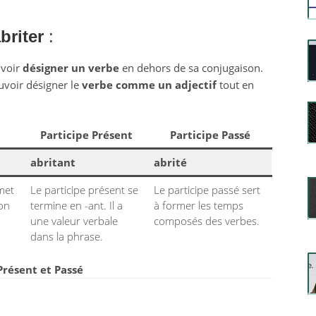
briter
:
uvoir
désigner un verbe
en dehors de sa conjugaison.
uvoir désigner le
verbe comme un adjectif
tout en
Participe Présent
Participe Passé
abritant
abrité
rmet
Le participe présent se
Le participe passé sert
ion
termine en -ant. Il a
à former les temps
une valeur verbale
composés des verbes.
dans la phrase.
 Présent et Passé