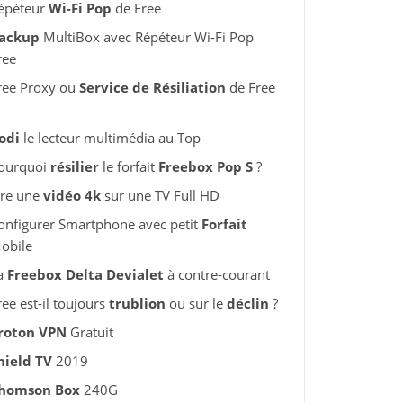
épéteur
Wi-Fi Pop
de Free
ackup
MultiBox avec Répéteur Wi-Fi Pop
ree
ree Proxy ou
Service de Résiliation
de Free
odi
le lecteur multimédia au Top
ourquoi
résilier
le forfait
Freebox Pop S
?
ire une
vidéo 4k
sur une TV Full HD
onfigurer Smartphone avec petit
Forfait
obile
a
Freebox Delta Devialet
à contre-courant
ree est-il toujours
trublion
ou sur le
déclin
?
roton VPN
Gratuit
hield TV
2019
homson Box
240G