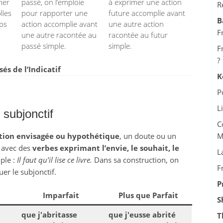
mer
passé, on l’emploie
à exprimer une action
R
lies
pour rapporter une
future accomplie avant
B
mps
action accomplie avant
une autre action
F
une autre racontée au
racontée au futur
passé simple.
simple.
F
?
s de l’Indicatif
K
P
L
subjonctif
C
tion envisagée ou hypothétique
, un doute ou un
M
se avec des
verbes exprimant l’envie, le souhait, le
L
ple :
Il faut qu’il lise ce livre.
Dans sa construction, on
F
uer le subjonctif.
P
Imparfait
Plus que Parfait
S
que j'abritasse
que j'eusse abrité
T