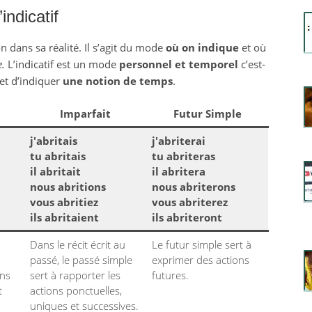
’indicatif
 dans sa réalité. Il s’agit du mode
où on indique
et où
e.
L’indicatif est un mode
personnel et temporel
c’est-
et d’indiquer
une notion de temps
.
Imparfait
Futur Simple
j'abritais
j'abriterai
tu abritais
tu abriteras
il abritait
il abritera
nous abritions
nous abriterons
vous abritiez
vous abriterez
ils abritaient
ils abriteront
Dans le récit écrit au
Le futur simple sert à
passé, le passé simple
exprimer des actions
ons
sert à rapporter les
futures.
t
actions ponctuelles,
uniques et successives.