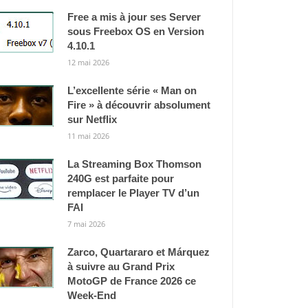
Free a mis à jour ses Server
sous Freebox OS en Version
4.10.1
12 mai 2026
L’excellente série « Man on
Fire » à découvrir absolument
sur Netflix
11 mai 2026
La Streaming Box Thomson
240G est parfaite pour
remplacer le Player TV d’un
FAI
7 mai 2026
Zarco, Quartararo et Márquez
à suivre au Grand Prix
MotoGP de France 2026 ce
Week-End