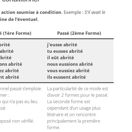
e
action soumise à condition
. Exemple :
S’il avait le
ne de l’éventuel
.
é (1ère Forme)
Passé (2ème Forme)
brité
j'eusse abrité
 abrité
tu eusses abrité
abrité
il eût abrité
ons abrité
nous eussions abrité
ez abrité
vous eussiez abrité
nt abrité
ils eussent abrité
onnel passé s’emploie
La particularité de ce mode est
mer :
d’avoir 2 formes pour le passé.
 qui n’a pas eu lieu
La seconde forme est
ssé
cependant d’un usage plus
littéraire et on rencontre
pposé non vérifié.
principalement la première
forme.