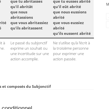
é
que tu abritasses
que tu eusses abrité
M
qu'il abritât
qu'il eût abrité
que nous
que nous eussions
abritassions
abrité
rité
que vous abritassiez
que vous eussiez
é
qu'ils abritassent
abrité
qu'ils eussent abrité
it à
Le passé du subjonctif
Ne s’utilise qu’à l’écrit à
ne.
exprime un souhait ou
la troisième personne
une incertitude sur une
pour exprimer une
action accomplie.
action passée.
 et composés du Subjonctif
conditionnel