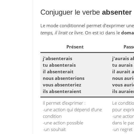
Conjuguer le verbe
absenter
Le mode conditionnel permet d’exprimer un
temps, il lirait ce livre.
On est ici dans le
domai
Présent
Pass
j'absenterais
j'aurais 
tu absenterais
tu aurais
il absenterait
il aurait
nous absenterions
nous auri
vous absenteriez
vous auri
ils absenteraient
ils aurai
Il permet d’exprimer :
Le conditi
-une action qui dépend d’une
pour expri
condition
-une action
-une action possible
dans le pa
-un souhait
-un regret