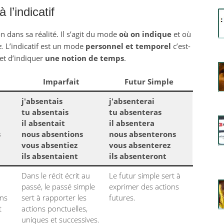
à l’indicatif
 dans sa réalité. Il s’agit du mode
où on indique
et où
e.
L’indicatif est un mode
personnel et temporel
c’est-
et d’indiquer
une notion de temps
.
Imparfait
Futur Simple
j'absentais
j'absenterai
tu absentais
tu absenteras
il absentait
il absentera
s
nous absentions
nous absenterons
vous absentiez
vous absenterez
ils absentaient
ils absenteront
Dans le récit écrit au
Le futur simple sert à
passé, le passé simple
exprimer des actions
ons
sert à rapporter les
futures.
t
actions ponctuelles,
uniques et successives.