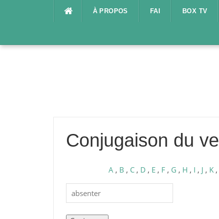
Aller
À PROPOS
FAI
BOX TV
au
contenu
Conjugaison du ve
A
,
B
,
C
,
D
,
E
,
F
,
G
,
H
,
I
,
J
,
K