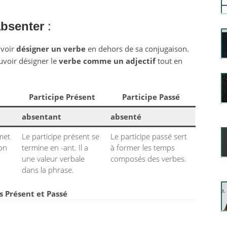
bsenter
:
uvoir
désigner un verbe
en dehors de sa conjugaison.
uvoir désigner le
verbe comme un adjectif
tout en
Participe Présent
Participe Passé
absentant
absenté
rmet
Le participe présent se
Le participe passé sert
ion
termine en -ant. Il a
à former les temps
une valeur verbale
composés des verbes.
dans la phrase.
fs Présent et Passé