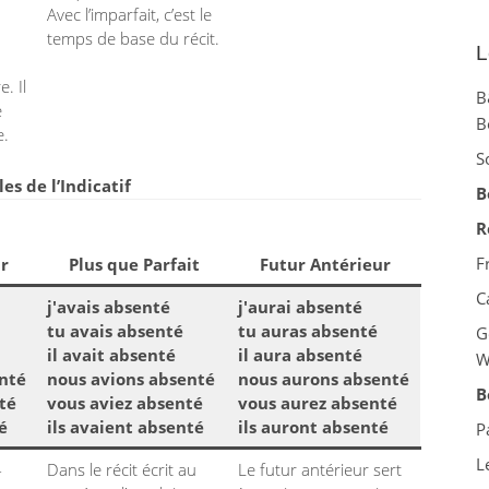
Avec l’imparfait, c’est le
temps de base du récit.
L
. Il
B
e
B
e.
S
s de l’Indicatif
B
R
F
r
Plus que Parfait
Futur Antérieur
C
j'avais absenté
j'aurai absenté
tu avais absenté
tu auras absenté
G
il avait absenté
il aura absenté
W
nté
nous avions absenté
nous aurons absenté
B
té
vous aviez absenté
vous aurez absenté
é
ils avaient absenté
ils auront absenté
P
L
-
Dans le récit écrit au
Le futur antérieur sert