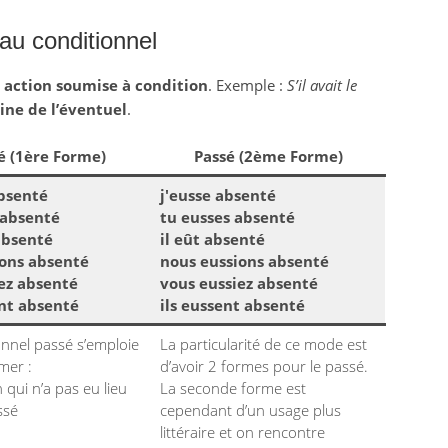
au conditionnel
e
action soumise à condition
. Exemple :
S’il avait le
ne de l’éventuel
.
é (1ère Forme)
Passé (2ème Forme)
absenté
j'eusse absenté
 absenté
tu eusses absenté
 absenté
il eût absenté
ons absenté
nous eussions absenté
ez absenté
vous eussiez absenté
ent absenté
ils eussent absenté
onnel passé s’emploie
La particularité de ce mode est
mer :
d’avoir 2 formes pour le passé.
 qui n’a pas eu lieu
La seconde forme est
ssé
cependant d’un usage plus
littéraire et on rencontre