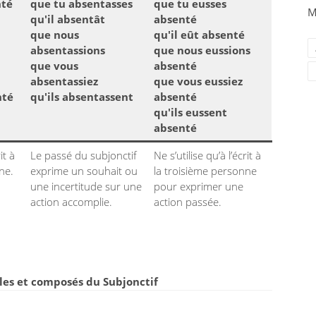
nté
que tu absentasses
que tu eusses
M
qu'il absentât
absenté
que nous
qu'il eût absenté
absentassions
que nous eussions
que vous
absenté
absentassiez
que vous eussiez
nté
qu'ils absentassent
absenté
qu'ils eussent
absenté
it à
Le passé du subjonctif
Ne s’utilise qu’à l’écrit à
ne.
exprime un souhait ou
la troisième personne
une incertitude sur une
pour exprimer une
action accomplie.
action passée.
es et composés du Subjonctif