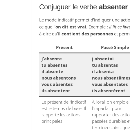
Conjuguer le verbe
absenter
Le mode indicatif permet d’indiquer une action
ce que l’
on dit est vrai
. Exemple :
Il lit ce livr
à-dire qu’il
contient des personnes
et perm
Présent
Passé Simple
j'absente
j'absentai
tu absentes
tu absentas
il absente
il absenta
nous absentons
nous absentâme
vous absentez
vous absentâtes
ils absentent
ils absentèrent
Le présent de l’indicatif
À l’oral, on emploie
est le temps de base. Il
l’imparfait pour
rapporte les actions
rapporter des acti
principales.
passées durables e
terminées ainsi que