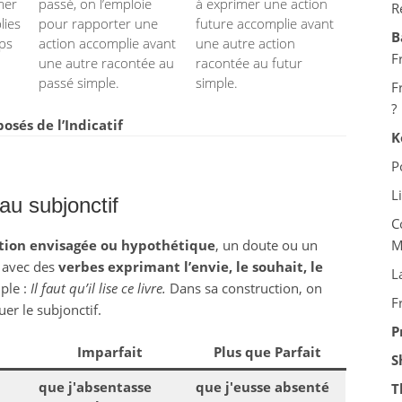
mer
passé, on l’emploie
à exprimer une action
R
lies
pour rapporter une
future accomplie avant
B
mps
action accomplie avant
une autre action
F
une autre racontée au
racontée au futur
passé simple.
simple.
F
?
sés de l’Indicatif
K
P
L
au subjonctif
C
tion envisagée ou hypothétique
, un doute ou un
M
se avec des
verbes exprimant l’envie, le souhait, le
L
ple :
Il faut qu’il lise ce livre.
Dans sa construction, on
F
uer le subjonctif.
P
Imparfait
Plus que Parfait
S
que j'absentasse
que j'eusse absenté
T