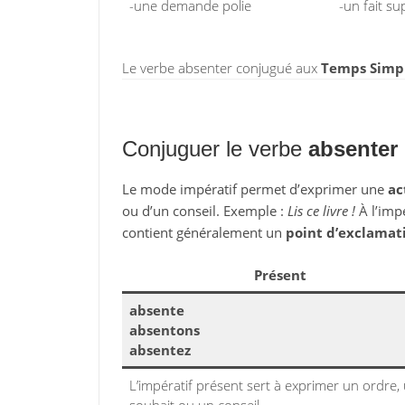
-une demande polie
-un fait su
Le verbe absenter conjugué aux
Temps Simpl
Conjuguer le verbe
absenter
Le mode impératif permet d’exprimer une
ac
ou d’un conseil. Exemple :
Lis ce livre !
À l’impé
contient généralement un
point d’exclamat
Présent
absente
absentons
absentez
L’impératif présent sert à exprimer un ordre,