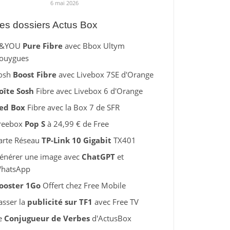
6 mai 2026
es dossiers Actus Box
&YOU
Pure Fibre
avec Bbox Ultym
ouygues
osh
Boost Fibre
avec Livebox 7SE d'Orange
oîte Sosh
Fibre avec Livebox 6 d'Orange
ed Box
Fibre avec la Box 7 de SFR
reebox
Pop S
à 24,99 € de Free
arte Réseau
TP-Link 10 Gigabit
TX401
énérer une image avec
ChatGPT
et
hatsApp
ooster 1Go
Offert chez Free Mobile
asser la
publicité sur TF1
avec Free TV
e
Conjugueur de Verbes
d'ActusBox