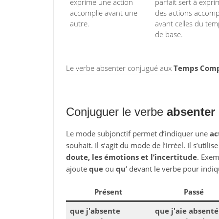
exprime une action
parfait sert à expri
accomplie avant une
des actions accomp
autre.
avant celles du te
de base.
Le verbe absenter conjugué aux
Temps Compo
Conjuguer le verbe
absenter
Le mode subjonctif permet d’indiquer une
ac
souhait. Il s’agit du mode de l’irréel. Il s’utili
doute, les émotions et l’incertitude
. Exem
ajoute
que
ou
qu
‘ devant le verbe pour indiq
Présent
Passé
que j'absente
que j'aie absenté