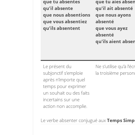
que tu absentes
que tu aies abse
qu'il absente
qu'il ait absenté
que nous absentions
que nous ayons
que vous absentiez
absenté
qu'ils absentent
que vous ayez
absenté
qu'ils aient abse
Le présent du
Ne s’utilise qu’à l’écr
subjonctif s’emploie
la troisième person
après n’importe quel
temps pour exprimer
un souhait ou des faits
incertains sur une
action non accomplie.
Le verbe absenter conjugué aux
Temps Simpl