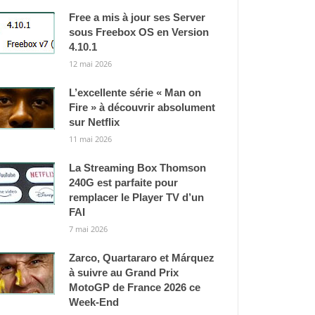
Free a mis à jour ses Server
sous Freebox OS en Version
4.10.1
12 mai 2026
L’excellente série « Man on
Fire » à découvrir absolument
sur Netflix
11 mai 2026
La Streaming Box Thomson
240G est parfaite pour
remplacer le Player TV d’un
FAI
7 mai 2026
Zarco, Quartararo et Márquez
à suivre au Grand Prix
MotoGP de France 2026 ce
Week-End